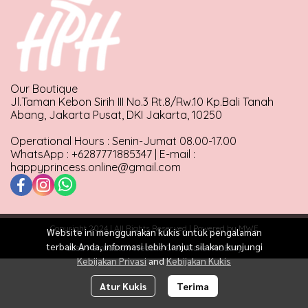
Our Boutique
Jl.Taman Kebon Sirih III No.3 Rt.8/Rw.10 Kp.Bali Tanah
Abang, Jakarta Pusat, DKI Jakarta, 10250
Operational Hours : Senin-Jumat 08.00-17.00
WhatsApp : +6287771885347 | E-mail :
happyprincess.online@gmail.com
Copyright 2024 | All Rights Reserved | Powered by MWE
Website ini menggunakan kukis untuk pengalaman
terbaik Anda, informasi lebih lanjut silakan kunjungi
Jasa Pembuatan Website Oleh MakeWebEasy
Kebijakan Privasi
and
Kebijakan Kukis
Atur Kukis
Terima