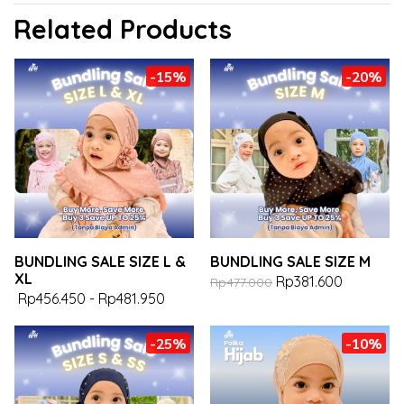
Related Products
-15%
-20%
BUNDLING SALE SIZE L &
BUNDLING SALE SIZE M
XL
Rp381.600
Rp477.000
Rp456.450
-
Rp481.950
-25%
-10%