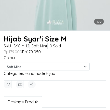
1/2
Hijab Syar'i Size M
SKU : SYC M 12
Soft Mint
0 Sold
Rp179.000
Rp170.050
Colour
Soft Mint
Categories:
Handmade Hijab
Share
Deskripsi Produk