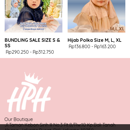
BUNDLING SALE SIZE S &
Hijab Polka Size M, L, XL
SS
Rp136.800
-
Rp163.200
Rp290.250
-
Rp312.750
Our Boutique
Jl.Taman Kebon Sirih III No.3 Rt.8/Rw.10 Kp.Bali Tanah