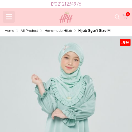
02121234976
0
Home
All Product
Handmade Hijab
Hijab Syar'i Size M
-5%