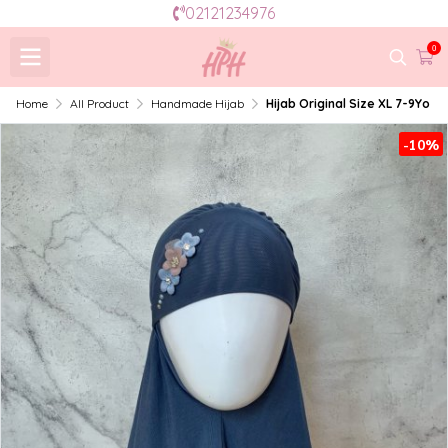
02121234976
0
Home
All Product
Handmade Hijab
Hijab Original Size XL 7-9Yo
-10%