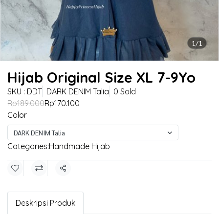
1/1
Hijab Original Size XL 7-9Yo
SKU : DDT
DARK DENIM Talia
0 Sold
Rp189.000
Rp170.100
Color
DARK DENIM Talia
Categories:
Handmade Hijab
Share
Deskripsi Produk