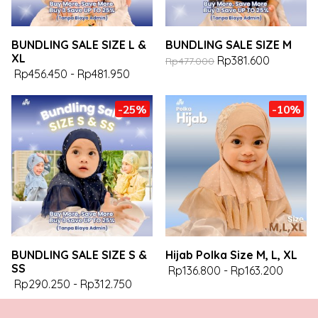
BUNDLING SALE SIZE L &
BUNDLING SALE SIZE M
XL
Rp381.600
Rp477.000
Rp456.450
-
Rp481.950
-25%
-10%
BUNDLING SALE SIZE S &
Hijab Polka Size M, L, XL
SS
Rp136.800
-
Rp163.200
Rp290.250
-
Rp312.750