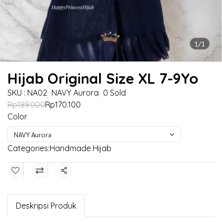
1/1
Hijab Original Size XL 7-9Yo
SKU : NA02
NAVY Aurora
0 Sold
Rp189.000
Rp170.100
Color
NAVY Aurora
Categories:
Handmade Hijab
Share
Deskripsi Produk