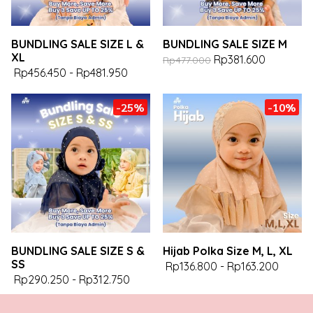
BUNDLING SALE SIZE L &
BUNDLING SALE SIZE M
XL
Rp381.600
Rp477.000
Rp456.450
-
Rp481.950
-25%
-10%
BUNDLING SALE SIZE S &
Hijab Polka Size M, L, XL
SS
Rp136.800
-
Rp163.200
Rp290.250
-
Rp312.750