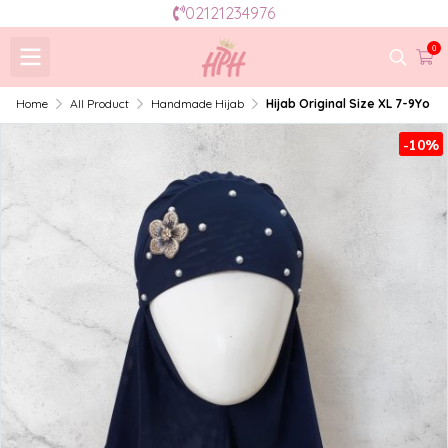
02121234976
0
Home
All Product
Handmade Hijab
Hijab Original Size XL 7-9Yo
-10%