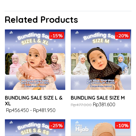
Related Products
-15%
-20%
BUNDLING SALE SIZE L &
BUNDLING SALE SIZE M
XL
Rp381.600
Rp477.000
Rp456.450
-
Rp481.950
-25%
-10%