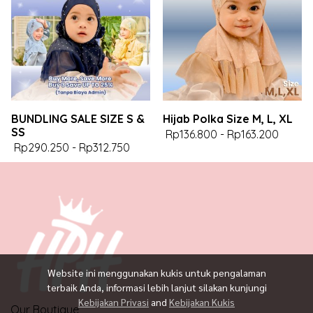
BUNDLING SALE SIZE S &
Hijab Polka Size M, L, XL
SS
Rp136.800
-
Rp163.200
Rp290.250
-
Rp312.750
Website ini menggunakan kukis untuk pengalaman
terbaik Anda, informasi lebih lanjut silakan kunjungi
Kebijakan Privasi
and
Kebijakan Kukis
Our Boutique