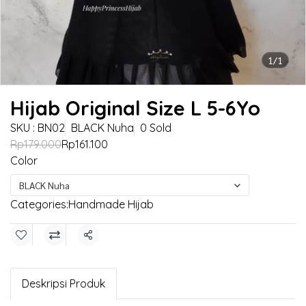
1/1
Hijab Original Size L 5-6Yo
SKU : BN02
BLACK Nuha
0 Sold
Rp179.000
Rp161.100
Color
BLACK Nuha
Categories:
Handmade Hijab
Share
Deskripsi Produk