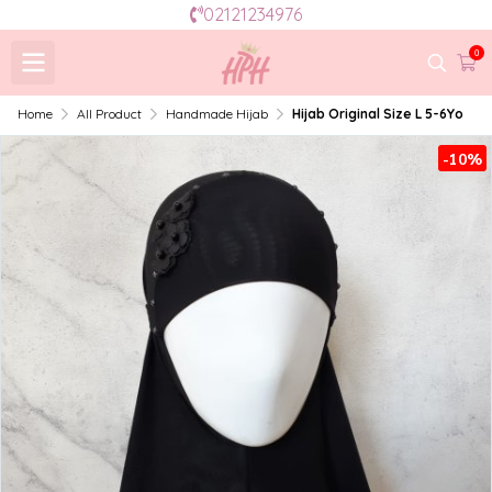
02121234976
0
Home
All Product
Handmade Hijab
Hijab Original Size L 5-6Yo
-10%