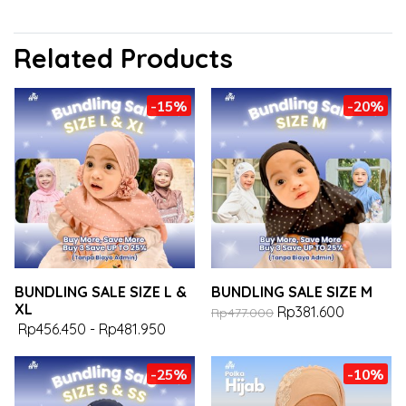
Related Products
-15%
-20%
BUNDLING SALE SIZE L &
BUNDLING SALE SIZE M
XL
Rp381.600
Rp477.000
Rp456.450
-
Rp481.950
-25%
-10%