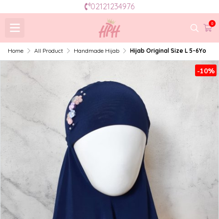
02121234976
0
Home
All Product
Handmade Hijab
Hijab Original Size L 5-6Yo
-10%