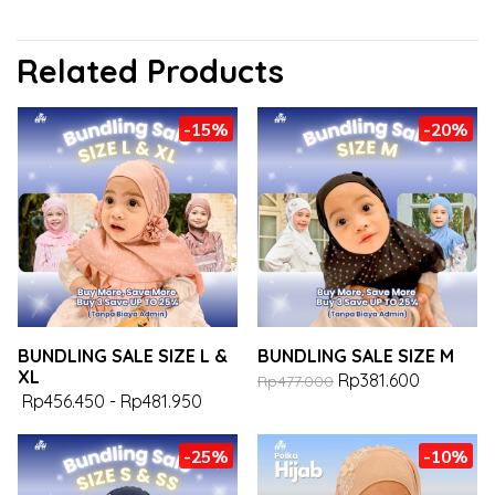
Related Products
-15%
-20%
BUNDLING SALE SIZE L &
BUNDLING SALE SIZE M
XL
Rp381.600
Rp477.000
Rp456.450
-
Rp481.950
-25%
-10%