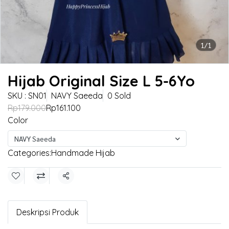
1/1
Hijab Original Size L 5-6Yo
SKU : SN01
NAVY Saeeda
0 Sold
Rp179.000
Rp161.100
Color
NAVY Saeeda
Categories:
Handmade Hijab
Share
Deskripsi Produk