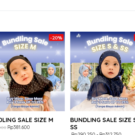
-20%
LING SALE SIZE M
BUNDLING SALE SIZE 
SS
Rp381.600
000
Rp290.250
-
Rp312.750