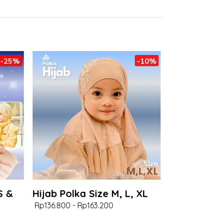
-25%
-10%
S &
Hijab Polka Size M, L, XL
Rp136.800
-
Rp163.200