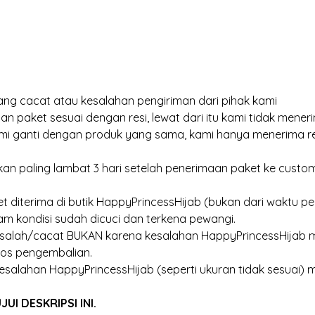
ng cacat atau kesalahan pengiriman dari pihak kami
an paket sesuai dengan resi, lewat dari itu kami tidak meneri
kami ganti dengan produk yang sama, kami hanya menerima r
an paling lambat 3 hari setelah penerimaan paket ke customer
et diterima di butik HappyPrincessHijab (bukan dari waktu pen
am kondisi sudah dicuci dan terkena pewangi.
 salah/cacat BUKAN karena kesalahan HappyPrincessHijab m
os pengembalian.
esalahan HappyPrincessHijab (seperti ukuran tidak sesuai) 
I DESKRIPSI INI.