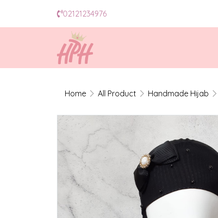
02121234976
Home
All Product
Handmade Hijab