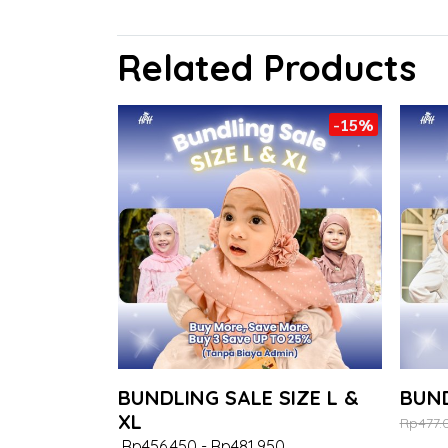
Related Products
-15%
BUNDLING SALE SIZE L &
BUND
XL
Rp477.
Rp456.450
-
Rp481.950