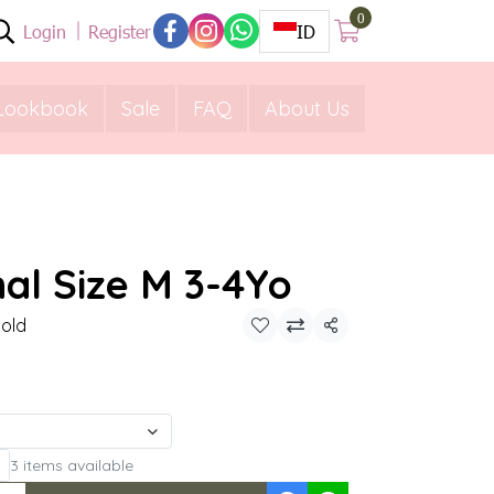
0
Login
Register
ID
Lookbook
Sale
FAQ
About Us
nal Size M 3-4Yo
Sold
Share
3 items available