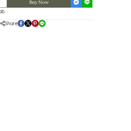
Buy Now
ab
Share