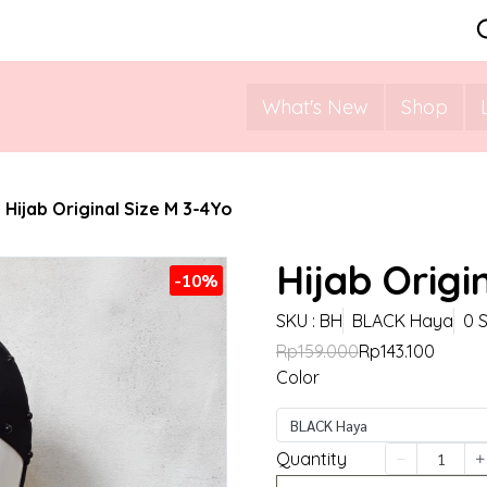
What's New
Shop
Hijab Original Size M 3-4Yo
Hijab Origi
-10%
SKU : BH
BLACK Haya
0 
Rp159.000
Rp143.100
Color
BLACK Haya
Quantity