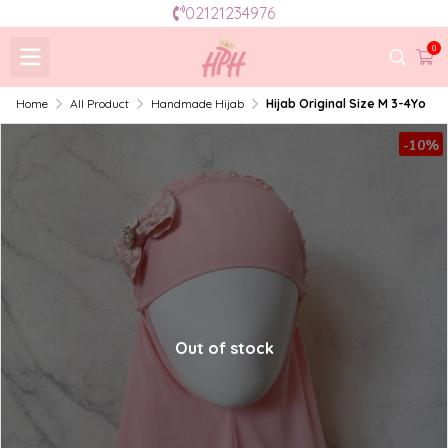
02121234976
0
Home
All Product
Handmade Hijab
Hijab Original Size M 3-4Yo
-10%
Out of stock