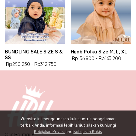
BUNDLING SALE SIZE S &
Hijab Polka Size M, L, XL
SS
Rp136.800
-
Rp163.200
Rp290.250
-
Rp312.750
Website ini menggunakan kukis untuk pengalaman
terbaik Anda, informasi lebih lanjut silakan kunjungi
Kebijakan Privasi
and
Kebijakan Kukis
Our Boutique