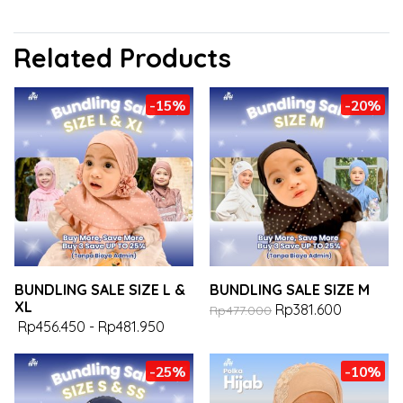
Related Products
-15%
-20%
BUNDLING SALE SIZE L &
BUNDLING SALE SIZE M
XL
Rp381.600
Rp477.000
Rp456.450
-
Rp481.950
-25%
-10%