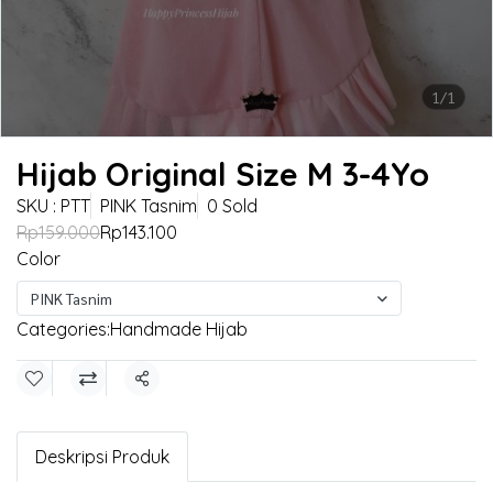
1/1
Hijab Original Size M 3-4Yo
SKU : PTT
PINK Tasnim
0 Sold
Rp159.000
Rp143.100
Color
PINK Tasnim
Categories:
Handmade Hijab
Share
Deskripsi Produk