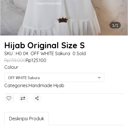
1/1
Hijab Original Size S
SKU : H0 04
OFF WHITE Sakura
0 Sold
Rp139.000
Rp125.100
Colour
OFF WHITE Sakura
Categories:
Handmade Hijab
Share
Deskripsi Produk