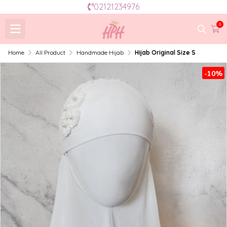
02121234976
0
Home
All Product
Handmade Hijab
Hijab Original Size S
-10%