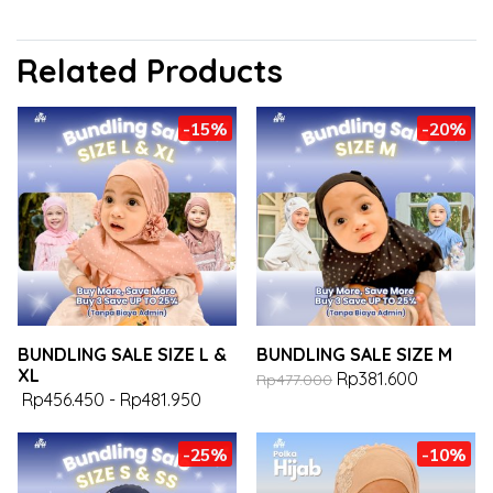
Related Products
-15%
-20%
BUNDLING SALE SIZE L &
BUNDLING SALE SIZE M
XL
Rp381.600
Rp477.000
Rp456.450
-
Rp481.950
-25%
-10%