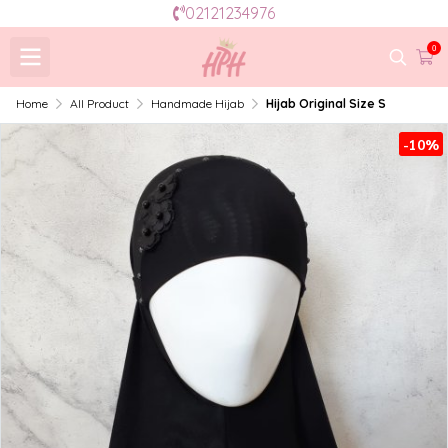
02121234976
0
Home
All Product
Handmade Hijab
Hijab Original Size S
-10%