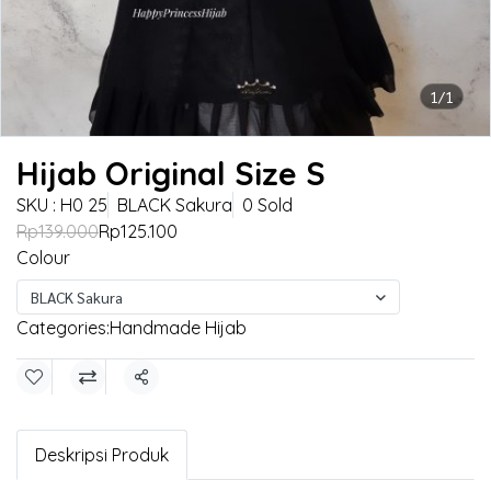
1/1
Hijab Original Size S
SKU : H0 25
BLACK Sakura
0 Sold
Rp139.000
Rp125.100
Colour
BLACK Sakura
Categories:
Handmade Hijab
Share
Deskripsi Produk