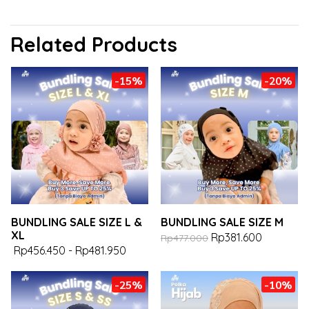
Related Products
-15%
-20%
BUNDLING SALE SIZE L &
BUNDLING SALE SIZE M
XL
Rp381.600
Rp477.000
Rp456.450
-
Rp481.950
-25%
-10%