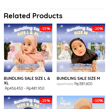
Related Products
-15%
-20%
BUNDLING SALE SIZE L &
BUNDLING SALE SIZE M
XL
Rp381.600
Rp477.000
Rp456.450
-
Rp481.950
-25%
-10%