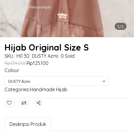
1/1
Hijab Original Size S
SKU : H0 30
DUSTY Azmi
0 Sold
Rp139.000
Rp125.100
Colour
DUSTY Azmi
Categories:
Handmade Hijab
Share
Deskripsi Produk