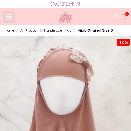
02121234976
0
Home
All Product
Handmade Hijab
Hijab Original Size S
-10%