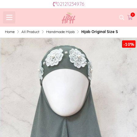
02121234976
0
Home
All Product
Handmade Hijab
Hijab Original Size S
-10%