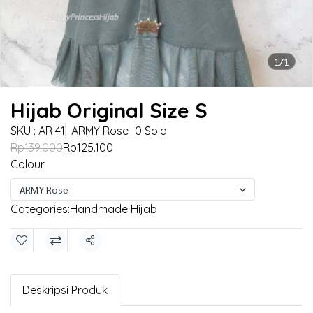
1/1
Hijab Original Size S
SKU : AR 41
ARMY Rose
0 Sold
Rp139.000
Rp125.100
Colour
ARMY Rose
Categories:
Handmade Hijab
Share
Deskripsi Produk