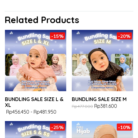
Related Products
-15%
-20%
BUNDLING SALE SIZE L &
BUNDLING SALE SIZE M
XL
Rp381.600
Rp477.000
Rp456.450
-
Rp481.950
-25%
-10%