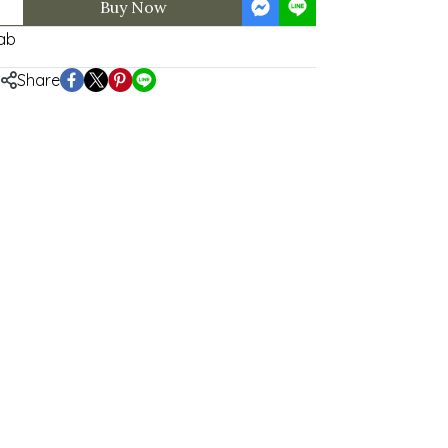
Buy Now
ab
Share