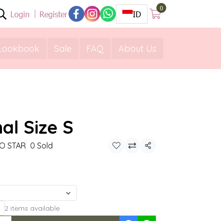
0
Login
Register
ID
Lookbook
Sale
FAQ
About Us
nal Size S
O STAR
0 Sold
Share
2 items available