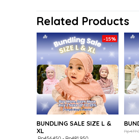
Related Products
-15%
BUNDLING SALE SIZE L &
BUND
XL
Rp477.
Rp456.450
-
Rp481.950