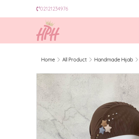
02121234976
Home
All Product
Handmade Hijab