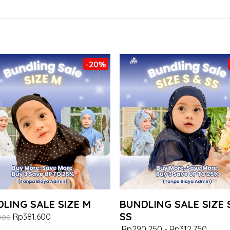
-20%
LING SALE SIZE M
BUNDLING SALE SIZE 
SS
Rp381.600
000
Rp290.250
-
Rp312.750