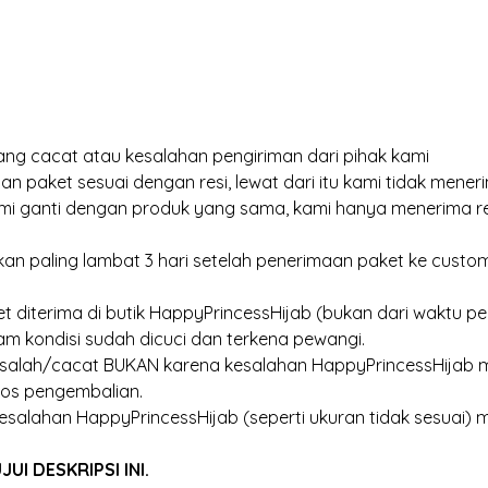
ng cacat atau kesalahan pengiriman dari pihak kami
an paket sesuai dengan resi, lewat dari itu kami tidak meneri
kami ganti dengan produk yang sama, kami hanya menerima r
an paling lambat 3 hari setelah penerimaan paket ke customer
et diterima di butik HappyPrincessHijab (bukan dari waktu pen
am kondisi sudah dicuci dan terkena pewangi.
 salah/cacat BUKAN karena kesalahan HappyPrincessHijab m
os pengembalian.
esalahan HappyPrincessHijab (seperti ukuran tidak sesuai) 
I DESKRIPSI INI.