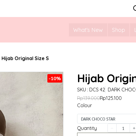
What's New
Shop
Hijab Original Size S
Hijab Origi
-10%
SKU : DCS 42
DARK CHOC
Rp139.000
Rp125.100
Colour
DARK CHOCO STAR
Quantity