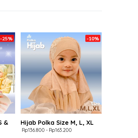
-25%
-10%
S &
Hijab Polka Size M, L, XL
Rp136.800
-
Rp163.200