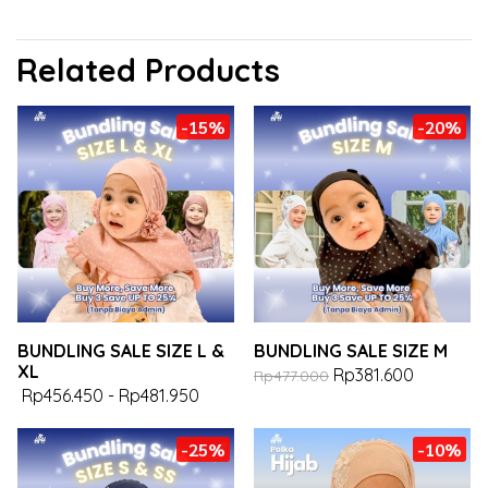
Related Products
-15%
-20%
BUNDLING SALE SIZE L &
BUNDLING SALE SIZE M
XL
Rp381.600
Rp477.000
Rp456.450
-
Rp481.950
-25%
-10%