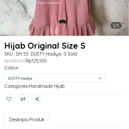
1/1
Hijab Original Size S
SKU : DH 53
DUSTY Hadiya
0 Sold
Rp139.000
Rp125.100
Colour
DUSTY Hadiya
Categories:
Handmade Hijab
Share
Deskripsi Produk