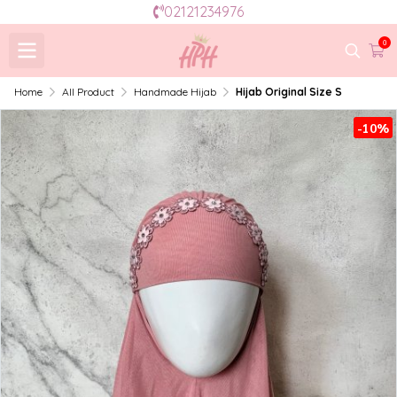
02121234976
0
Home
All Product
Handmade Hijab
Hijab Original Size S
-10%