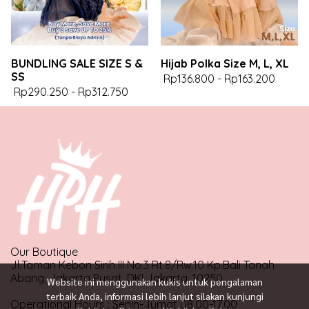
BUNDLING SALE SIZE S &
Hijab Polka Size M, L, XL
SS
Rp136.800
-
Rp163.200
Rp290.250
-
Rp312.750
Our Boutique
Jl.Taman Kebon Sirih III No.3 Rt.8/Rw.10 Kp.Bali Tanah
Abang, Jakarta Pusat, DKI Jakarta, 10250
Website ini menggunakan kukis untuk pengalaman
terbaik Anda, informasi lebih lanjut silakan kunjungi
Operational Hours : Senin-Jumat 08.00-17.00