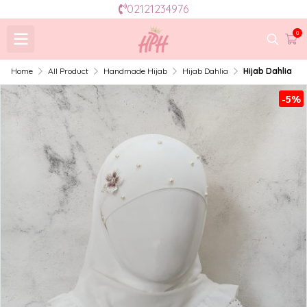
02121234976
0
Home
All Product
Handmade Hijab
Hijab Dahlia
Hijab Dahlia
-5%