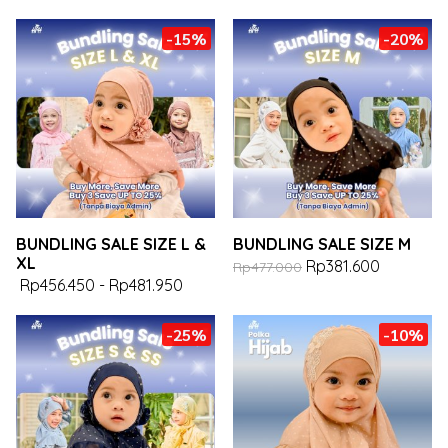
-15%
-20%
BUNDLING SALE SIZE L &
BUNDLING SALE SIZE M
XL
Rp381.600
Rp477.000
Rp456.450
-
Rp481.950
-25%
-10%