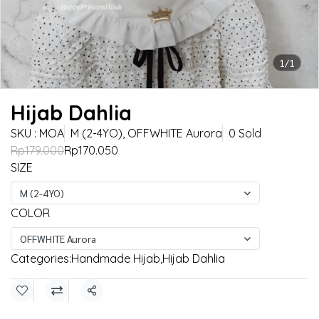
1/1
Hijab Dahlia
SKU : MOA
M (2-4YO), OFFWHITE Aurora
0 Sold
Rp179.000
Rp170.050
SIZE
M (2-4YO)
COLOR
OFFWHITE Aurora
Categories:
Handmade Hijab
,
Hijab Dahlia
Share