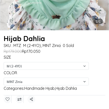
1/1
Hijab Dahlia
SKU : MTZ
M (2-4YO), MINT Zinia
0 Sold
Rp179.000
Rp170.050
SIZE
M (2-4YO)
COLOR
MINT Zinia
Categories:
Handmade Hijab
,
Hijab Dahlia
Share