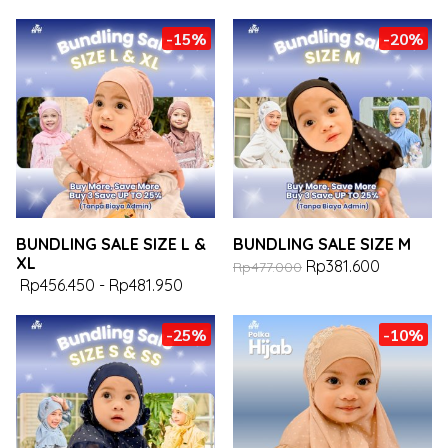
-15%
-20%
BUNDLING SALE SIZE L &
BUNDLING SALE SIZE M
XL
Rp381.600
Rp477.000
Rp456.450
-
Rp481.950
-25%
-10%