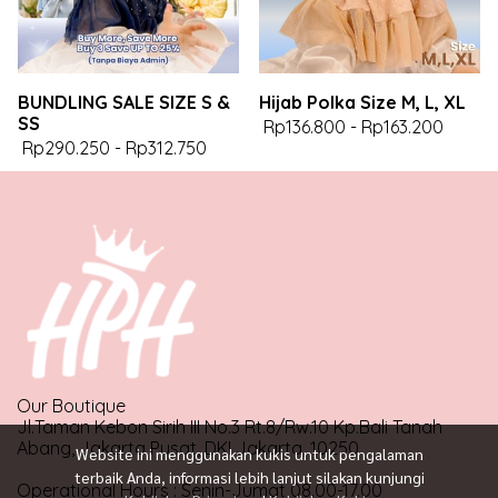
BUNDLING SALE SIZE S &
Hijab Polka Size M, L, XL
SS
Rp136.800
-
Rp163.200
Rp290.250
-
Rp312.750
Our Boutique
Jl.Taman Kebon Sirih III No.3 Rt.8/Rw.10 Kp.Bali Tanah
Abang, Jakarta Pusat, DKI Jakarta, 10250
Website ini menggunakan kukis untuk pengalaman
terbaik Anda, informasi lebih lanjut silakan kunjungi
Operational Hours : Senin-Jumat 08.00-17.00