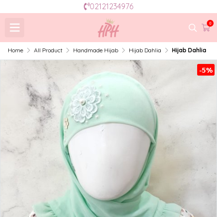
02121234976
0
Home
All Product
Handmade Hijab
Hijab Dahlia
Hijab Dahlia
-5%