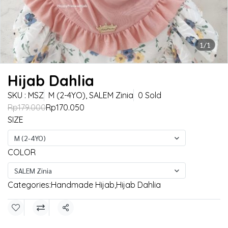
1/1
Hijab Dahlia
SKU : MSZ
M (2-4YO), SALEM Zinia
0 Sold
Rp179.000
Rp170.050
SIZE
M (2-4YO)
COLOR
SALEM Zinia
Categories:
Handmade Hijab
,
Hijab Dahlia
Share