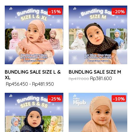
-15%
-20%
BUNDLING SALE SIZE L &
BUNDLING SALE SIZE M
XL
Rp381.600
Rp477.000
Rp456.450
-
Rp481.950
-25%
-10%