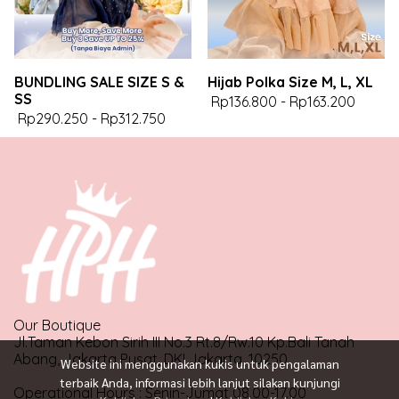
BUNDLING SALE SIZE S &
Hijab Polka Size M, L, XL
SS
Rp136.800
-
Rp163.200
Rp290.250
-
Rp312.750
Our Boutique
Jl.Taman Kebon Sirih III No.3 Rt.8/Rw.10 Kp.Bali Tanah
Abang, Jakarta Pusat, DKI Jakarta, 10250
Website ini menggunakan kukis untuk pengalaman
terbaik Anda, informasi lebih lanjut silakan kunjungi
Operational Hours : Senin-Jumat 08.00-17.00