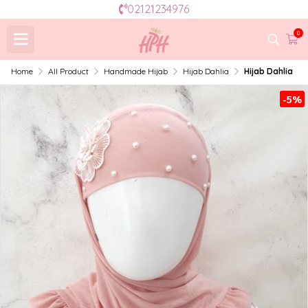
02121234976
0
Home
All Product
Handmade Hijab
Hijab Dahlia
Hijab Dahlia
-5%