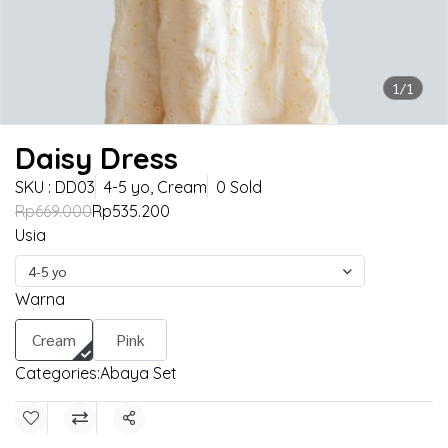
1/1
Daisy Dress
SKU : DD03
4-5 yo, Cream
0 Sold
Rp669.000
Rp535.200
Usia
4-5 yo
Warna
Cream
Pink
Categories:
Abaya Set
Share