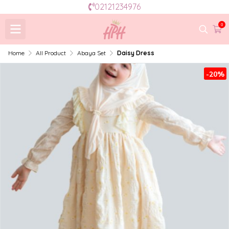
02121234976
0
Home
All Product
Abaya Set
Daisy Dress
-20%