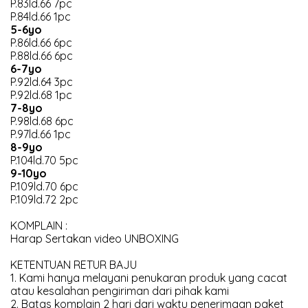
P.83ld.66 7pc
P.84ld.66 1pc
5-6yo
P.86ld.66 6pc
P.88ld.66 6pc
6-7yo
P.92ld.64 3pc
P.92ld.68 1pc
7-8yo
P.98ld.68 6pc
P.97ld.66 1pc
8-9yo
P.104ld.70 5pc
9-10yo
P.109ld.70 6pc
P.109ld.72 2pc
KOMPLAIN :
Harap Sertakan video UNBOXING
KETENTUAN RETUR BAJU
1. Kami hanya melayani penukaran produk yang cacat
atau kesalahan pengiriman dari pihak kami
2. Batas komplain 2 hari dari waktu penerimaan paket