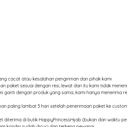
ng cacat atau kesalahan pengiriman dari pihak kami
an paket sesuai dengan resi, lewat dari itu kami tidak meneri
kami ganti dengan produk yang sama, kami hanya menerima r
an paling lambat 3 hari setelah penerimaan paket ke customer
et diterima di butik HappyPrincessHijab (bukan dari waktu pen
am kondisi sudah dicuci dan terkena pewangi.