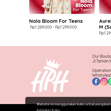
Nola Bloom For Teens
Aure
M (S
Rp1.269.000
-
Rp1.299.000
Rp1.29
Our Bouti
Jl.Taman K
Operation
WhatsApp 
Website ini menggunakan kukis untuk pengalaman 
Kebijakan Kukis