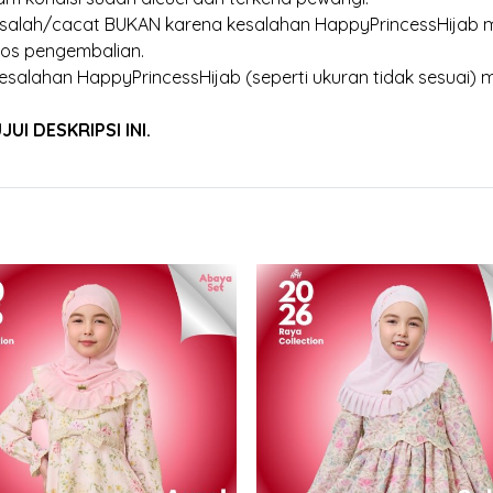
 salah/cacat BUKAN karena kesalahan HappyPrincessHijab m
os pengembalian.
esalahan HappyPrincessHijab (seperti ukuran tidak sesuai) 
I DESKRIPSI INI.