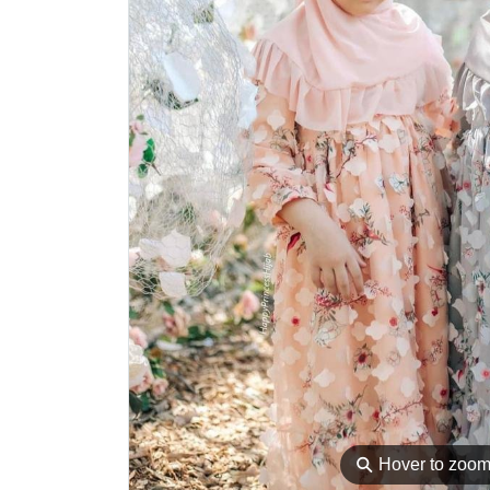
⚲
Hover to zoo