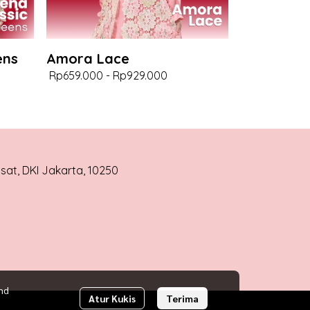
ens
Amora Lace
Rp659.000
-
Rp929.000
usat, DKI Jakarta, 10250
nd
Atur Kukis
Terima