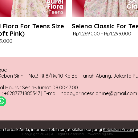
l Flora For Teens Size
Selena Classic For Te
oft Pink)
Rp1.269.000
-
Rp1.299.000
9.000
que
ebon Sirih III No.3 Rt.8/Rw.10 Kp.Bali Tanah Abang, Jakarta P
al Hours : Senin-Jumat 08.00-17.00
: +6287771885347 | E-mail : happyprincess.online@gmail.com
terbaik Anda, informasi lebih lanjut silakan kunjungi
Kebijakan Privasi
a
Copyright 2024 | All Rights Reserved | Powered by MWE