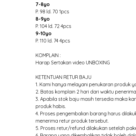
7-8yo
P. 98 ld. 70 1pcs
8-9yo
P. 104 ld. 72 4pcs
9-10yo
P. 110 ld. 74 4pcs
KOMPLAIN :
Harap Sertakan video UNBOXING
KETENTUAN RETUR BAJU
1. Kami hanya melayani penukaran produk ya
2. Batas komplain 2 hari dari waktu penerima
3. Apabila stok baju masih tersedia maka 
produk habis.
4. Proses pengembalian barang harus dilakuk
menerima retur produk tersebut.
5. Proses retur/refund dilakukan setelah pak
6. Barang yang dikembalikan tidak boleh dal