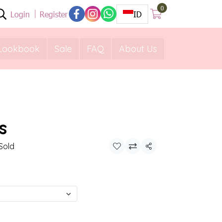
0
Login
Register
ID
Lookbook
Sale
FAQ
About Us
s
Sold
Share