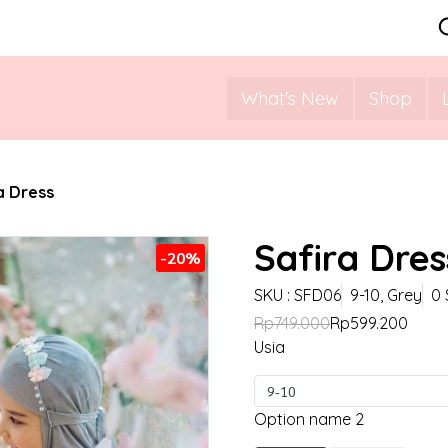
What's New
Shop
a Dress
Safira Dres
-20%
SKU : SFD06
9-10, Grey
0 
Rp749.000
Rp599.200
Usia
9-10
Option name 2