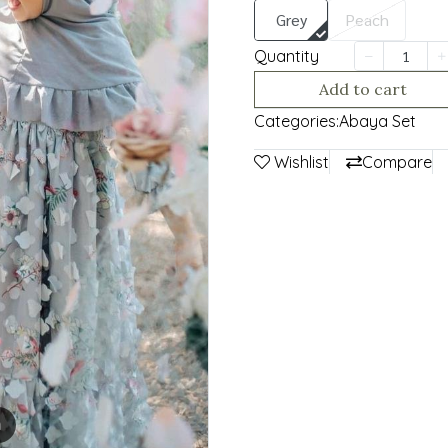
Grey
Peach
Quantity
Add to cart
Categories:
Abaya Set
Wishlist
Compare
m