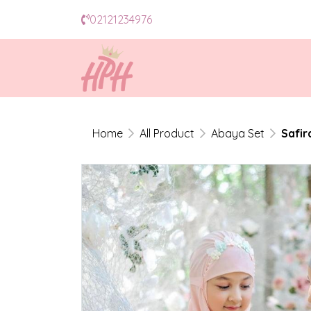
02121234976
Home
All Product
Abaya Set
Safir