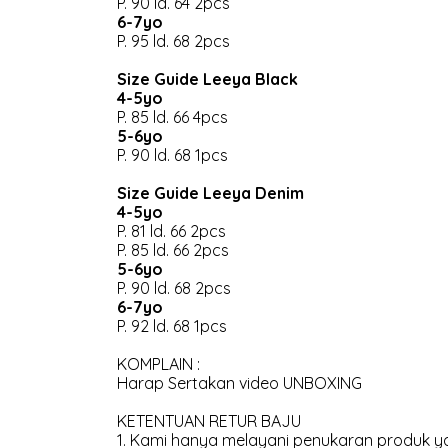
P. 90 ld. 64 2pcs
6-7yo
P. 95 ld. 68 2pcs
Size Guide Leeya Black
4-5yo
P. 85 ld. 66 4pcs
5-6yo
P. 90 ld. 68 1pcs
Size Guide Leeya Denim
4-5yo
P. 81 ld. 66 2pcs
P. 85 ld. 66 2pcs
5-6yo
P. 90 ld. 68 2pcs
6-7yo
P. 92 ld. 68 1pcs
KOMPLAIN :
Harap Sertakan video UNBOXING
KETENTUAN RETUR BAJU
1. Kami hanya melayani penukaran produk ya