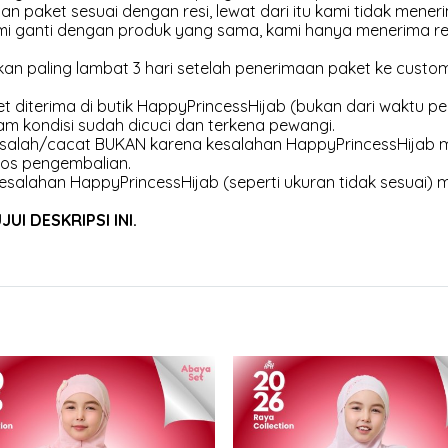
an paket sesuai dengan resi, lewat dari itu kami tidak meneri
kami ganti dengan produk yang sama, kami hanya menerima r
an paling lambat 3 hari setelah penerimaan paket ke customer
et diterima di butik HappyPrincessHijab (bukan dari waktu pen
am kondisi sudah dicuci dan terkena pewangi.
 salah/cacat BUKAN karena kesalahan HappyPrincessHijab m
os pengembalian.
esalahan HappyPrincessHijab (seperti ukuran tidak sesuai) 
I DESKRIPSI INI.