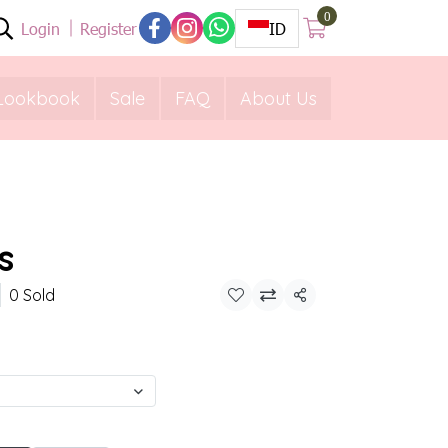
0
Login
Register
ID
Lookbook
Sale
FAQ
About Us
s
0 Sold
Share