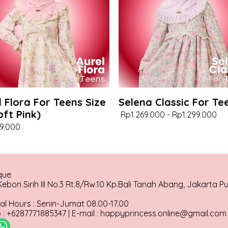
l Flora For Teens Size
Selena Classic For Te
oft Pink)
Rp1.269.000
-
Rp1.299.000
9.000
que
ebon Sirih III No.3 Rt.8/Rw.10 Kp.Bali Tanah Abang, Jakarta P
al Hours : Senin-Jumat 08.00-17.00
: +6287771885347 | E-mail : happyprincess.online@gmail.com