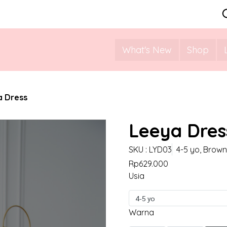
What's New
Shop
a Dress
Leeya Dres
SKU : LYD03
4-5 yo, Brown
Rp629.000
Usia
4-5 yo
Warna