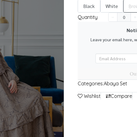
Black
White
Bro
Quantity
Noti
Leave your email here, 
k
Out
Categories:
Abaya Set
Wishlist
Compare