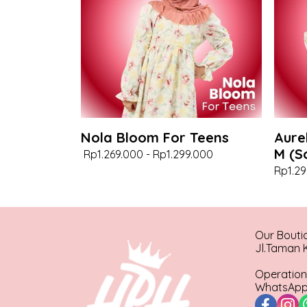
Nola Bloom For Teens
Aure
M (S
Rp1.269.000
-
Rp1.299.000
Rp1.29
Our Bouti
Jl.Taman K
Operation
WhatsApp 