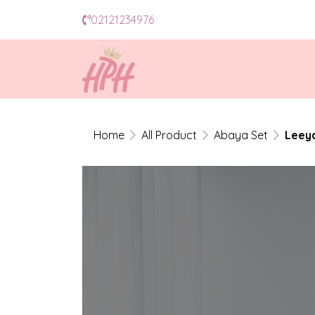
02121234976
Home
All Product
Abaya Set
Leey