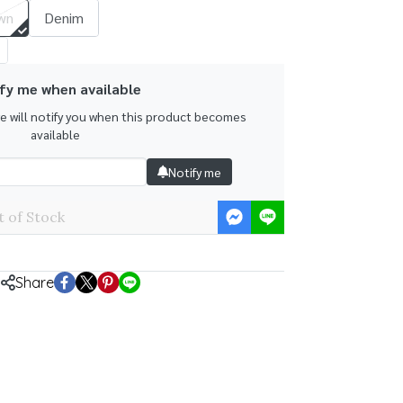
wn
Denim
fy me when available
we will notify you when this product becomes
available
Notify me
 of Stock
Share