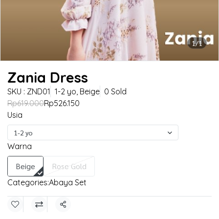
1/1
Zania Dress
SKU : ZND01
1-2 yo, Beige
0 Sold
Rp619.000
Rp526.150
Usia
1-2 yo
Warna
Beige
Rose Gold
Categories:
Abaya Set
Share