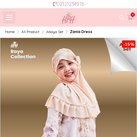
02121234976
0
Home
All Product
Abaya Set
Zania Dress
-15%