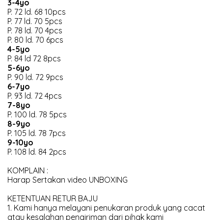
3-4yo
P. 72 ld. 68 10pcs
P. 77 ld. 70 5pcs
P. 78 ld. 70 4pcs
P. 80 ld. 70 6pcs
4-5yo
P. 84 ld 72 8pcs
5-6yo
P. 90 ld. 72 9pcs
6-7yo
P. 93 ld. 72 4pcs
7-8yo
P. 100 ld. 78 5pcs
8-9yo
P. 105 ld. 78 7pcs
9-10yo
P. 108 ld. 84 2pcs
KOMPLAIN :
Harap Sertakan video UNBOXING
KETENTUAN RETUR BAJU
1. Kami hanya melayani penukaran produk yang cacat
atau kesalahan pengiriman dari pihak kami