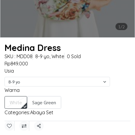
1/2
Medina Dress
SKU : MDD08
8-9 yo, White
0 Sold
Rp849.000
Usia
8-9 yo
Warna
White
Sage Green
Categories:
Abaya Set
Share