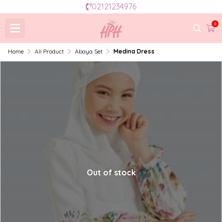
02121234976
0
Home
All Product
Abaya Set
Medina Dress
Out of stock