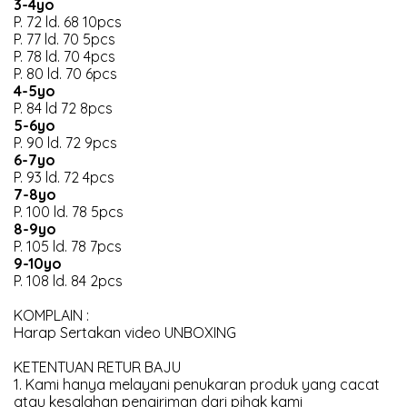
3-4yo
P. 72 ld. 68 10pcs
P. 77 ld. 70 5pcs
P. 78 ld. 70 4pcs
P. 80 ld. 70 6pcs
4-5yo
P. 84 ld 72 8pcs
5-6yo
P. 90 ld. 72 9pcs
6-7yo
P. 93 ld. 72 4pcs
7-8yo
P. 100 ld. 78 5pcs
8-9yo
P. 105 ld. 78 7pcs
9-10yo
P. 108 ld. 84 2pcs
KOMPLAIN :
Harap Sertakan video UNBOXING
KETENTUAN RETUR BAJU
1. Kami hanya melayani penukaran produk yang cacat
atau kesalahan pengiriman dari pihak kami