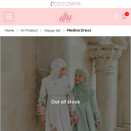
02121234976
0
Home
All Product
Abaya Set
Medina Dress
Out of stock