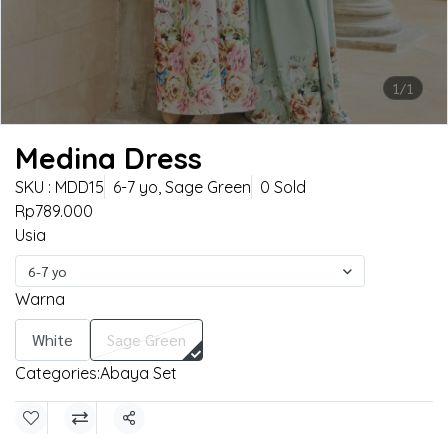
1/1
Medina Dress
SKU : MDD15
6-7 yo, Sage Green
0 Sold
Rp789.000
Usia
6-7 yo
Warna
White
Sage Green
Categories:
Abaya Set
Share