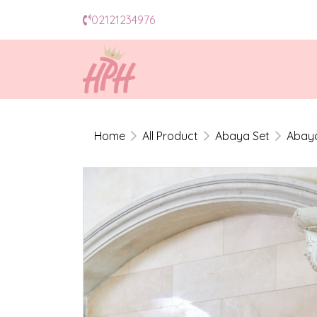
02121234976
Home
All Product
Abaya Set
Abaya