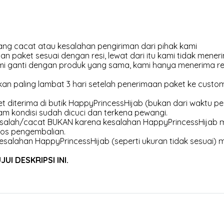
ng cacat atau kesalahan pengiriman dari pihak kami
an paket sesuai dengan resi, lewat dari itu kami tidak meneri
kami ganti dengan produk yang sama, kami hanya menerima r
an paling lambat 3 hari setelah penerimaan paket ke customer
et diterima di butik HappyPrincessHijab (bukan dari waktu pen
am kondisi sudah dicuci dan terkena pewangi.
 salah/cacat BUKAN karena kesalahan HappyPrincessHijab m
os pengembalian.
esalahan HappyPrincessHijab (seperti ukuran tidak sesuai) 
I DESKRIPSI INI.