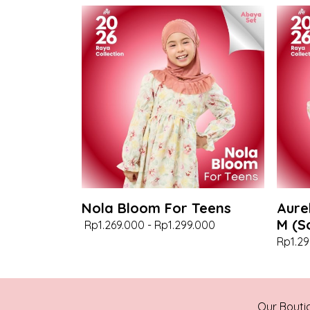
Nola Bloom For Teens
Aure
M (S
Rp1.269.000
-
Rp1.299.000
Rp1.29
Our Bouti