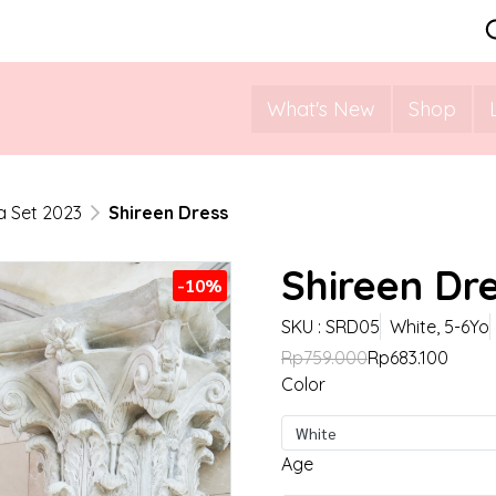
What's New
Shop
 Set 2023
Shireen Dress
Shireen Dr
-10%
SKU : SRD05
White, 5-6Yo
Rp759.000
Rp683.100
Color
White
Age