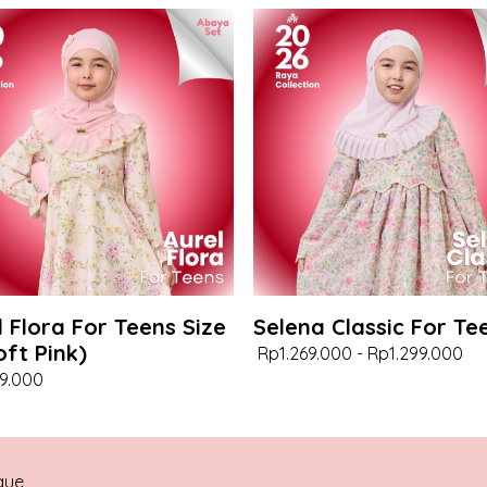
l Flora For Teens Size
Selena Classic For Te
oft Pink)
Rp1.269.000
-
Rp1.299.000
9.000
que