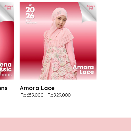
ens
Amora Lace
Rp659.000
-
Rp929.000