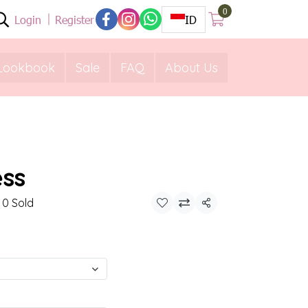
0
Login
Register
ID
Lookbook
Sale
FAQ
About Us
ess
0 Sold
Share