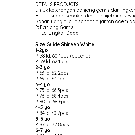
DETAILS PRODUCTS
Untuk keterangan panjang gamis dan lingkar
Harga sudah sepaket dengan hijabnya sesua
Bahan yang di pilih sangat nyaman adem dan
P: Panjang Gamis
Ld: Lingkar Dada
Size Guide Shireen White
1-2yo
P. 58 ld. 60 1pcs (queena)
P. 59 ld. 62 1pcs
2-3 yo
P. 63 ld. 62 2pcs
P. 69 ld. 64 1pcs
3-4 yo
P. 73 ld. 66 3pcs
P. 76 ld. 68 4pcs
P. 80 ld. 68 6pcs
4-5 yo
P. 84 ld 70 7pcs
5-6 yo
P. 87 ld. 72 8pcs
6-7 yo