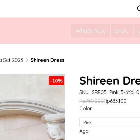
What's New
Shop
 Set 2023
Shireen Dress
Shireen Dr
-10%
SKU : SRP05
Pink, 5-6Yo
0
Rp759.000
Rp683.100
Color
Pink
Age