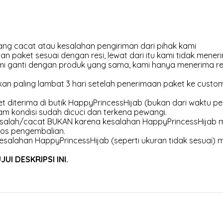
ng cacat atau kesalahan pengiriman dari pihak kami
an paket sesuai dengan resi, lewat dari itu kami tidak meneri
kami ganti dengan produk yang sama, kami hanya menerima r
an paling lambat 3 hari setelah penerimaan paket ke customer
et diterima di butik HappyPrincessHijab (bukan dari waktu pen
am kondisi sudah dicuci dan terkena pewangi.
 salah/cacat BUKAN karena kesalahan HappyPrincessHijab m
os pengembalian.
esalahan HappyPrincessHijab (seperti ukuran tidak sesuai) 
I DESKRIPSI INI.