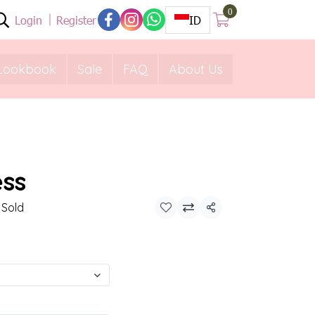
0
Login
Register
ID
Lookbook
Sale
FAQ
About Us
ess
 Sold
Share