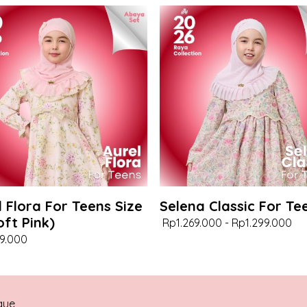
l Flora For Teens Size
Selena Classic For Te
oft Pink)
Rp1.269.000
-
Rp1.299.000
9.000
que