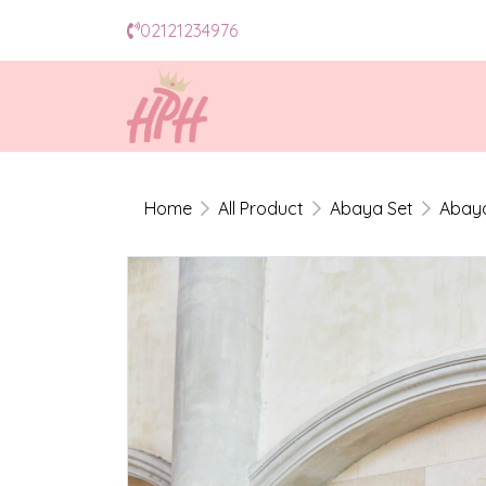
02121234976
Home
All Product
Abaya Set
Abaya