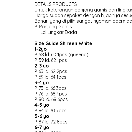
DETAILS PRODUCTS
Untuk keterangan panjang gamis dan lingkar
Harga sudah sepaket dengan hijabnya sesua
Bahan yang di pilih sangat nyaman adem dan
P: Panjang Gamis
Ld: Lingkar Dada
Size Guide Shireen White
1-2yo
P. 58 ld. 60 1pcs (queena)
P. 59 ld. 62 1pcs
2-3 yo
P. 63 ld. 62 2pcs
P. 69 ld. 64 1pcs
3-4 yo
P. 73 ld. 66 3pcs
P. 76 ld. 68 4pcs
P. 80 ld. 68 6pcs
4-5 yo
P. 84 ld 70 7pcs
5-6 yo
P. 87 ld. 72 8pcs
6-7 yo