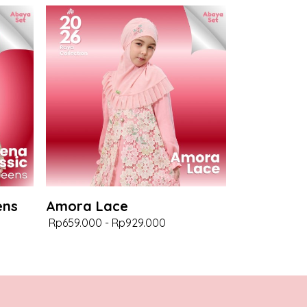
ens
Amora Lace
Rp659.000
-
Rp929.000