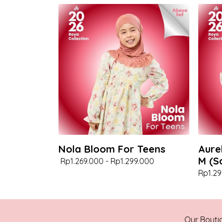
Nola Bloom For Teens
Aure
M (S
Rp1.269.000
-
Rp1.299.000
Rp1.29
Our Bouti