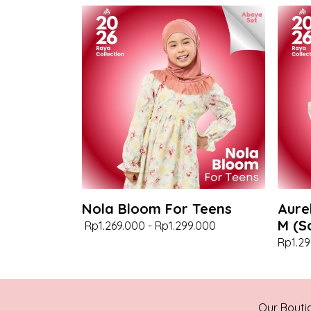
Nola Bloom For Teens
Aure
M (S
Rp1.269.000
-
Rp1.299.000
Rp1.29
Our Bouti