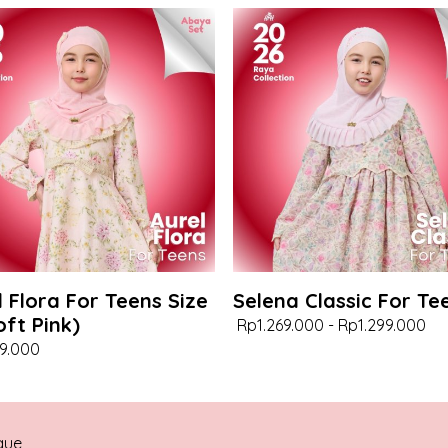
l Flora For Teens Size
Selena Classic For Te
oft Pink)
Rp1.269.000
-
Rp1.299.000
9.000
que