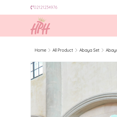
02121234976
Home
All Product
Abaya Set
Abaya