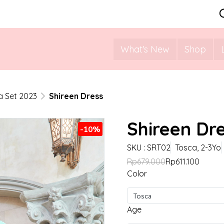
What's New
Shop
 Set 2023
Shireen Dress
Shireen Dr
-10%
SKU : SRT02
Tosca, 2-3Yo
Rp679.000
Rp611.100
Color
Tosca
Age