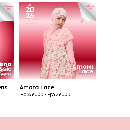
ens
Amora Lace
Rp659.000
-
Rp929.000