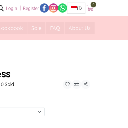
0
Login
Register
ID
Lookbook
Sale
FAQ
About Us
ess
0 Sold
Share