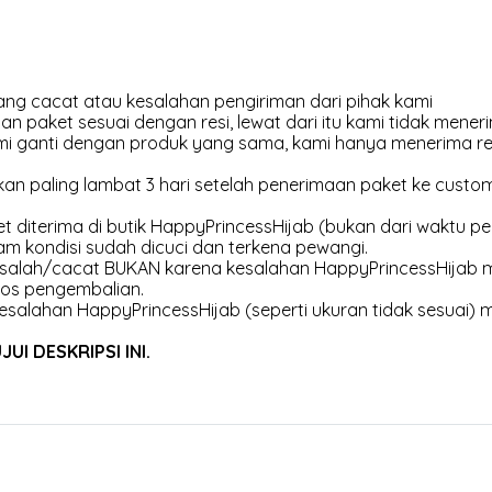
ng cacat atau kesalahan pengiriman dari pihak kami
an paket sesuai dengan resi, lewat dari itu kami tidak meneri
kami ganti dengan produk yang sama, kami hanya menerima r
an paling lambat 3 hari setelah penerimaan paket ke customer
et diterima di butik HappyPrincessHijab (bukan dari waktu pen
am kondisi sudah dicuci dan terkena pewangi.
 salah/cacat BUKAN karena kesalahan HappyPrincessHijab m
os pengembalian.
esalahan HappyPrincessHijab (seperti ukuran tidak sesuai) 
I DESKRIPSI INI.