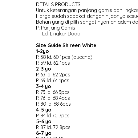
DETAILS PRODUCTS
Untuk keterangan panjang gamis dan lingkar
Harga sudah sepaket dengan hijabnya sesua
Bahan yang di pilih sangat nyaman adem dan
P: Panjang Gamis
Ld: Lingkar Dada
Size Guide Shireen White
1-2yo
P. 58 ld. 60 1pcs (queena)
P. 59 ld. 62 1pcs
2-3 yo
P. 63 ld. 62 2pcs
P. 69 ld. 64 1pcs
3-4 yo
P. 73 ld. 66 3pcs
P. 76 ld. 68 4pcs
P. 80 ld. 68 6pcs
4-5 yo
P. 84 ld 70 7pcs
5-6 yo
P. 87 ld. 72 8pcs
6-7 yo