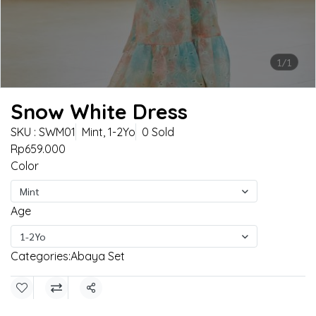
1/1
Snow White Dress
SKU : SWM01
Mint, 1-2Yo
0 Sold
Rp659.000
Color
Mint
Age
1-2Yo
Categories:
Abaya Set
Share