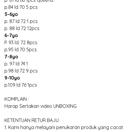
p. 81 ld 66 1pcs queena
p.84 ld 70 5 pcs
5-6yo
p. 87 ld 72 1 pcs
p. 88 ld 72 12pcs
6-7yo
P. 93 ld. 72 8pcs
p.95 ld 70 5pcs
7-8yo
p. 97 ld 74 1
p.98 ld 72 9 pcs
9-10yo
p.109 ld 76 1pcs
KOMPLAIN :
Harap Sertakan video UNBOXING
KETENTUAN RETUR BAJU
1. Kami hanya melayani penukaran produk yang cacat