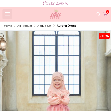
02121234976
0
Home
All Product
Abaya Set
Aurora Dress
-10%