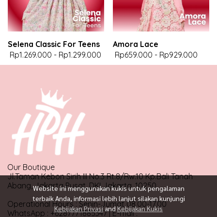
Selena Classic For Teens
Amora Lace
Rp1.269.000
-
Rp1.299.000
Rp659.000
-
Rp929.000
Our Boutique
Jl.Taman Kebon Sirih III No.3 Rt.8/Rw.10 Kp.Bali Tanah
Abang, Jakarta Pusat, DKI Jakarta, 10250
Website ini menggunakan kukis untuk pengalaman
terbaik Anda, informasi lebih lanjut silakan kunjungi
Operational Hours : Senin-Jumat 08.00-17.00
Kebijakan Privasi
and
Kebijakan Kukis
WhatsApp : +6287771885347 | E-mail :