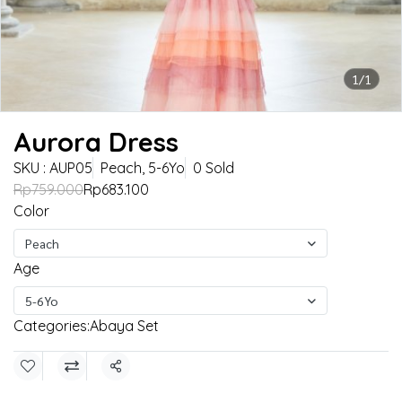
1/1
Aurora Dress
SKU : AUP05
Peach, 5-6Yo
0 Sold
Rp759.000
Rp683.100
Color
Peach
Age
5-6Yo
Categories:
Abaya Set
Share