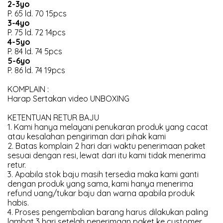
2-3yo
P. 65 ld. 70 15pcs
3-4yo
P. 75 ld. 72 14pcs
4-5yo
P. 84 ld. 74 5pcs
5-6yo
P. 86 ld. 74 19pcs
KOMPLAIN :
Harap Sertakan video UNBOXING
KETENTUAN RETUR BAJU
1. Kami hanya melayani penukaran produk yang cacat
atau kesalahan pengiriman dari pihak kami
2. Batas komplain 2 hari dari waktu penerimaan paket
sesuai dengan resi, lewat dari itu kami tidak menerima
retur.
3. Apabila stok baju masih tersedia maka kami ganti
dengan produk yang sama, kami hanya menerima
refund uang/tukar baju dan warna apabila produk
habis.
4. Proses pengembalian barang harus dilakukan paling
lambat 3 hari setelah penerimaan paket ke customer