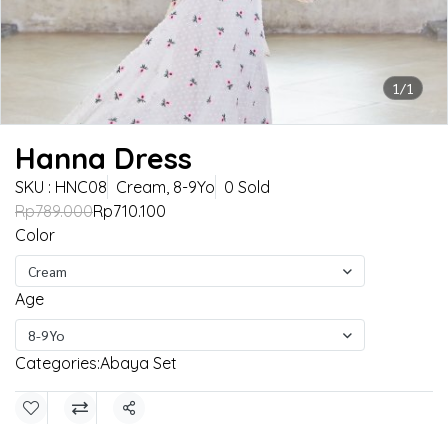
1/1
Hanna Dress
SKU : HNC08
Cream, 8-9Yo
0 Sold
Rp789.000
Rp710.100
Color
Cream
Age
8-9Yo
Categories:
Abaya Set
Share