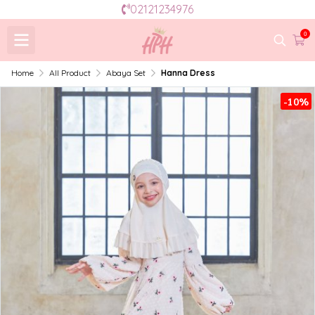
02121234976
0
Home
All Product
Abaya Set
Hanna Dress
-10%