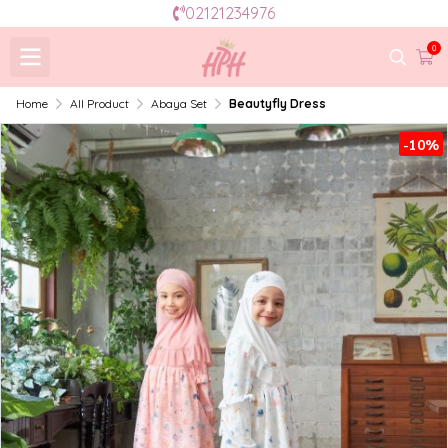
02121234976
0
Home
All Product
Abaya Set
Beautyfly Dress
-10%