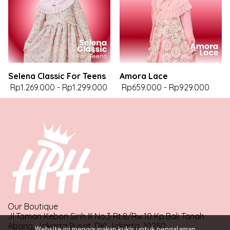
Selena Classic For Teens
Amora Lace
Rp1.269.000
-
Rp1.299.000
Rp659.000
-
Rp929.000
Our Boutique
Jl.Taman Kebon Sirih III No.3 Rt.8/Rw.10 Kp.Bali Tanah
Abang, Jakarta Pusat, DKI Jakarta, 10250
Website ini menggunakan kukis untuk pengalaman