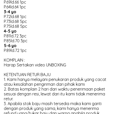
P.69ld.66 1pc
P.64ld.64 1pc
3-4 yo
P.72ld.68 1pc
P.73ld.68 5pc
P.75ld.68 5pc
4-5 yo
P.81ld.72 3pc
P.85ld.70 3pc
5-6 yo
P.89ld.72 1pc
KOMPLAIN :
Harap Sertakan video UNBOXING
KETENTUAN RETUR BAJU
1. Kami hanya melayani penukaran produk yang cacat
atau kesalahan pengiriman dari pihak kami
2. Batas komplain 2 hari dari waktu penerimaan paket
sesuai dengan resi, lewat dari itu kami tidak menerima
retur.
3. Apabila stok baju masih tersedia maka kami ganti
dengan produk yang sama, kami hanya menerima
refund uang/tukar baju dan warna apabila produk