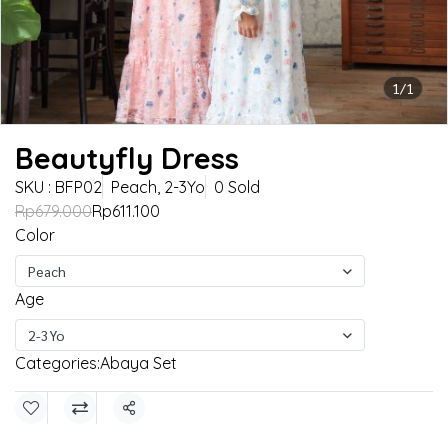
1/1
Beautyfly Dress
SKU : BFP02
Peach, 2-3Yo
0 Sold
Rp679.000
Rp611.100
Color
Peach
Age
2-3Yo
Categories:
Abaya Set
Share