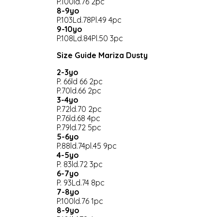
P.100ld.76 2pc
8-9yo
P.103Ld.78Pl.49 4pc
9-10yo
P.108Ld.84Pl.50 3pc
Size Guide Mariza Dusty
2-3yo
P. 66ld 66 2pc
P.70ld.66 2pc
3-4yo
P.72ld.70 2pc
P.76ld.68 4pc
P.79ld.72 5pc
5-6yo
P.88ld.74pl.45 9pc
4-5yo
P. 83ld.72 3pc
6-7yo
P. 93Ld.74 8pc
7-8yo
P.100ld.76 1pc
8-9yo