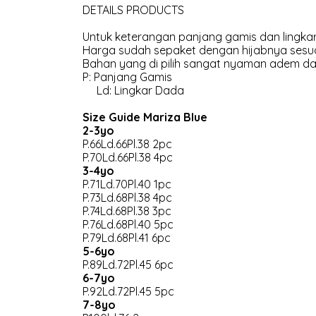
DETAILS PRODUCTS
Untuk keterangan panjang gamis dan lingkar
Harga sudah sepaket dengan hijabnya sesua
Bahan yang di pilih sangat nyaman adem dan
P: Panjang Gamis
Ld: Lingkar Dada
Size Guide Mariza Blue
2-3yo
P.66Ld.66Pl.38 2pc
P.70Ld.66Pl.38 4pc
3-4yo
P.71Ld.70Pl.40 1pc
P.73Ld.68Pl.38 4pc
P.74Ld.68Pl.38 3pc
P.76Ld.68Pl.40 5pc
P.79Ld.68Pl.41 6pc
5-6yo
P.89Ld.72Pl.45 6pc
6-7yo
P.92Ld.72Pl.45 5pc
7-8yo