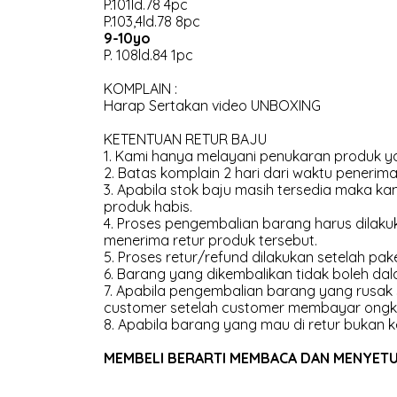
P.101ld.78 4pc
P.103,4ld.78 8pc
9-10yo
P. 108ld.84 1pc
KOMPLAIN :
Harap Sertakan video UNBOXING
KETENTUAN RETUR BAJU
1. Kami hanya melayani penukaran produk ya
2. Batas komplain 2 hari dari waktu penerima
3. Apabila stok baju masih tersedia maka 
produk habis.
4. Proses pengembalian barang harus dilakuk
menerima retur produk tersebut.
5. Proses retur/refund dilakukan setelah pak
6. Barang yang dikembalikan tidak boleh dal
7. Apabila pengembalian barang yang rusak
customer setelah customer membayar ongk
8. Apabila barang yang mau di retur bukan k
MEMBELI BERARTI MEMBACA DAN MENYETUJU