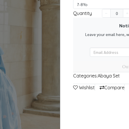
7-8Yo
Quantity
Noti
Leave your email here, 
k
Out
Categories:
Abaya Set
Wishlist
Compare