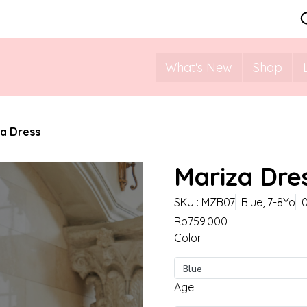
What's New
Shop
a Dress
Mariza Dre
SKU : MZB07
Blue, 7-8Yo
0
Rp759.000
Color
Blue
Age