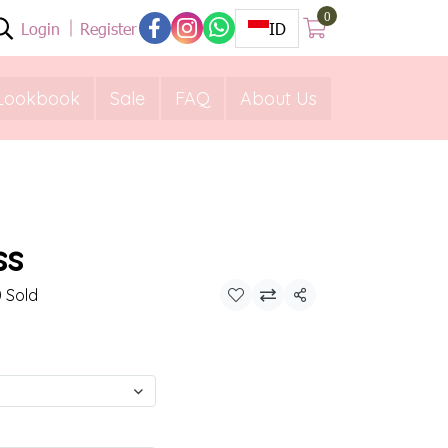
0
Login
Register
ID
Lookbook
Sale
FAQ
About Us
ss
 Sold
Share