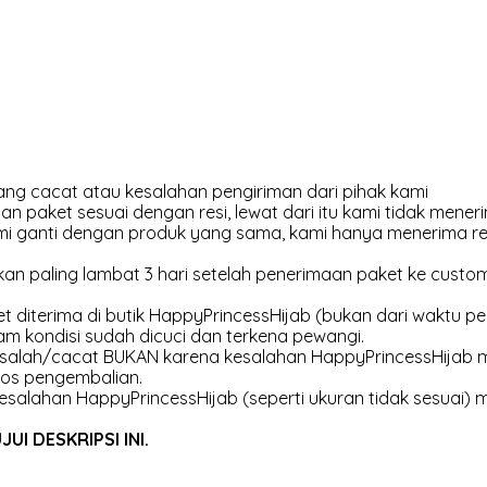
ng cacat atau kesalahan pengiriman dari pihak kami
an paket sesuai dengan resi, lewat dari itu kami tidak meneri
kami ganti dengan produk yang sama, kami hanya menerima r
an paling lambat 3 hari setelah penerimaan paket ke customer
et diterima di butik HappyPrincessHijab (bukan dari waktu pen
am kondisi sudah dicuci dan terkena pewangi.
 salah/cacat BUKAN karena kesalahan HappyPrincessHijab m
os pengembalian.
esalahan HappyPrincessHijab (seperti ukuran tidak sesuai) 
I DESKRIPSI INI.