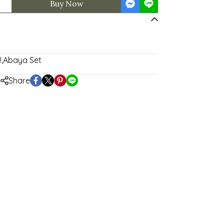
Buy Now
!
,
Abaya Set
Share