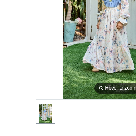
⚲
Hover to zoo