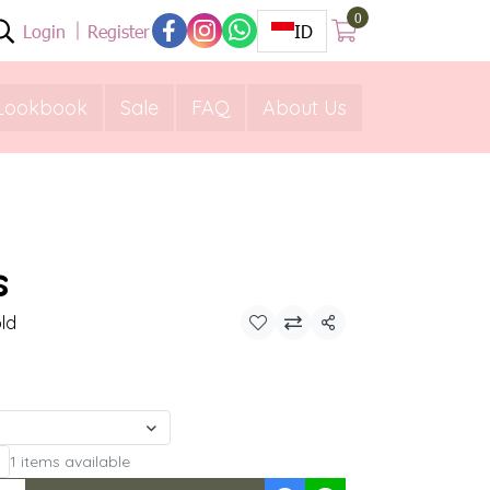
0
Login
Register
ID
Lookbook
Sale
FAQ
About Us
s
ld
Share
1 items available