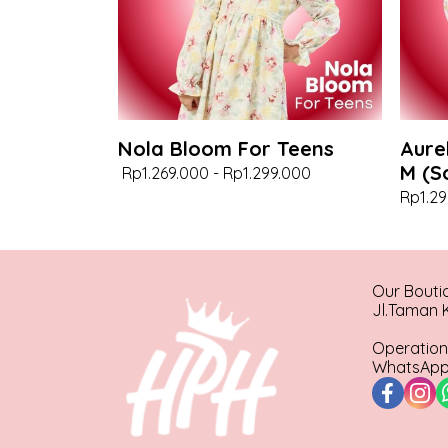
Nola Bloom For Teens
Aure
M (S
Rp1.269.000
-
Rp1.299.000
Rp1.29
Our Bouti
Jl.Taman K
Operation
WhatsApp 