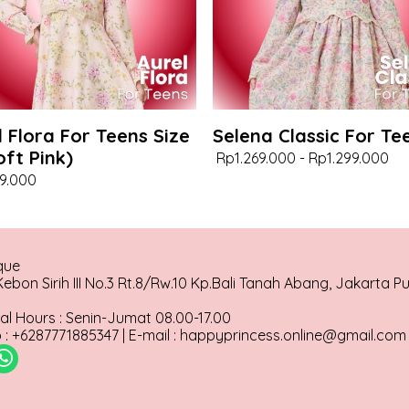
l Flora For Teens Size
Selena Classic For Te
oft Pink)
Rp1.269.000
-
Rp1.299.000
9.000
que
ebon Sirih III No.3 Rt.8/Rw.10 Kp.Bali Tanah Abang, Jakarta P
al Hours : Senin-Jumat 08.00-17.00
: +6287771885347 | E-mail : happyprincess.online@gmail.com