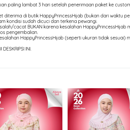
an paling lambat 3 hari setelah penerimaan paket ke customer
et diterima di butik HappyPrincessHijab (bukan dari waktu pen
am kondisi sudah dicuci dan terkena pewangi.
 salah/cacat BUKAN karena kesalahan HappyPrincessHijab m
os pengembalian.
esalahan HappyPrincessHijab (seperti ukuran tidak sesuai) 
DESKRIPSI INI.