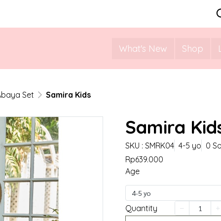
What's New
Shop
Abaya Set
Samira Kids
Samira Kid
SKU : SMRK04
4-5 yo
0 So
Rp639.000
Age
4-5 yo
Quantity