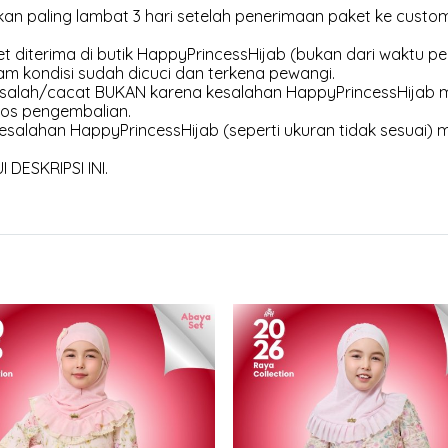
an paling lambat 3 hari setelah penerimaan paket ke customer
et diterima di butik HappyPrincessHijab (bukan dari waktu pen
am kondisi sudah dicuci dan terkena pewangi.
 salah/cacat BUKAN karena kesalahan HappyPrincessHijab m
os pengembalian.
esalahan HappyPrincessHijab (seperti ukuran tidak sesuai) 
DESKRIPSI INI.