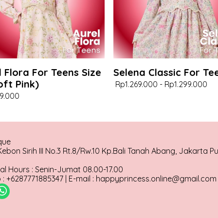
l Flora For Teens Size
Selena Classic For Te
oft Pink)
Rp1.269.000
-
Rp1.299.000
9.000
que
ebon Sirih III No.3 Rt.8/Rw.10 Kp.Bali Tanah Abang, Jakarta P
al Hours : Senin-Jumat 08.00-17.00
: +6287771885347 | E-mail : happyprincess.online@gmail.com