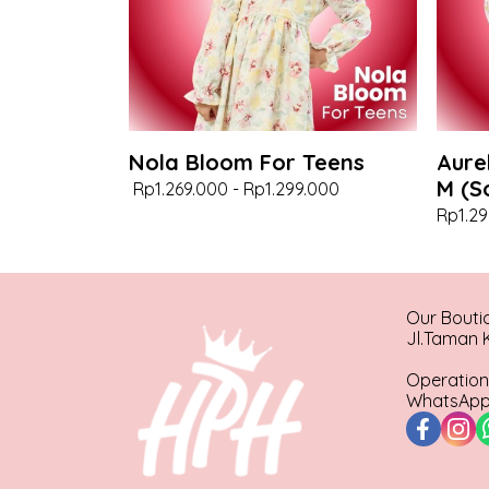
Nola Bloom For Teens
Aure
M (S
Rp1.269.000
-
Rp1.299.000
Rp1.29
Our Bouti
Jl.Taman K
Operation
WhatsApp 