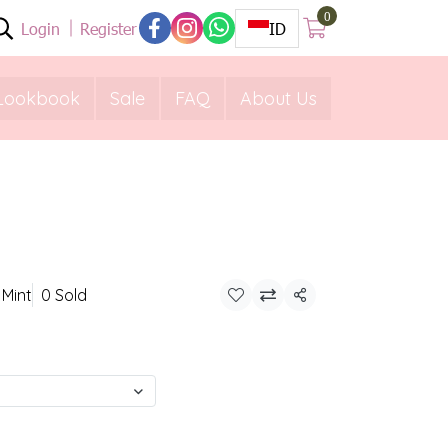
0
Login
Register
ID
Lookbook
Sale
FAQ
About Us
 Mint
0 Sold
Share