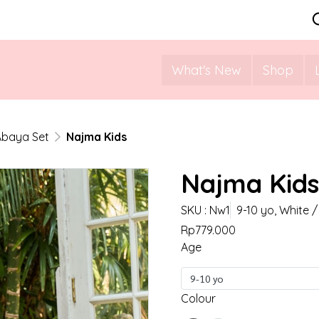
What's New
Shop
Abaya Set
Najma Kids
Najma Kids
SKU : Nw1
9-10 yo, White /
Rp779.000
Age
9-10 yo
Colour