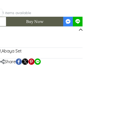
1 items available
Buy Now
!
,
Abaya Set
Share