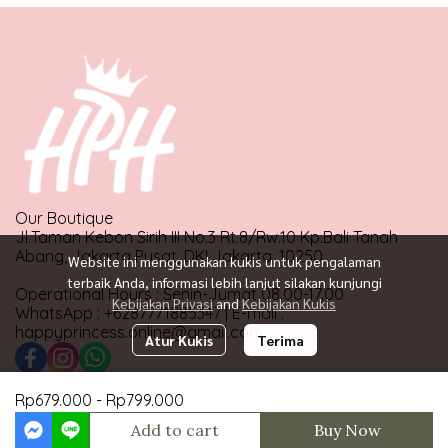
Our Boutique
Jl.Taman Kebon Sirih III No.3 Rt.8/Rw.10 Kp.Bali Tanah
Abang, Jakarta Pusat, DKI Jakarta, 10250
Website ini menggunakan kukis untuk pengalaman
terbaik Anda, informasi lebih lanjut silakan kunjungi
Operational Hours : Senin-Jumat 08.00-17.00
Kebijakan Privasi
and
Kebijakan Kukis
WhatsApp : +6287771885347 | E-mail :
happyprincess.online@gmail.com
Atur Kukis
Terima
Rp679.000
-
Rp799.000
Copyright 2024 | All Rights Reserved | Powered by MWE
Add to cart
Buy Now