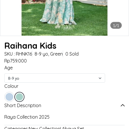
1/1
Raihana Kids
SKU : RHNK16
8-9 yo, Green
0 Sold
Rp759.000
Age
8-9 yo
Colour
Short Description
Raya Collection 2025
Categories:
New Collection!
,
Abaya Set