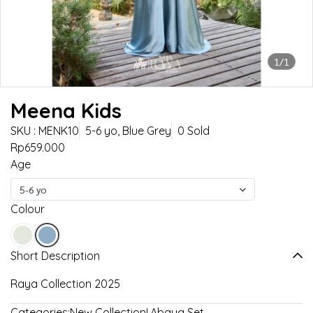
1/1
Meena Kids
SKU : MENK10
5-6 yo, Blue Grey
0 Sold
Rp659.000
Age
5-6 yo
Colour
Short Description
Raya Collection 2025
Categories:
New Collection!
,
Abaya Set