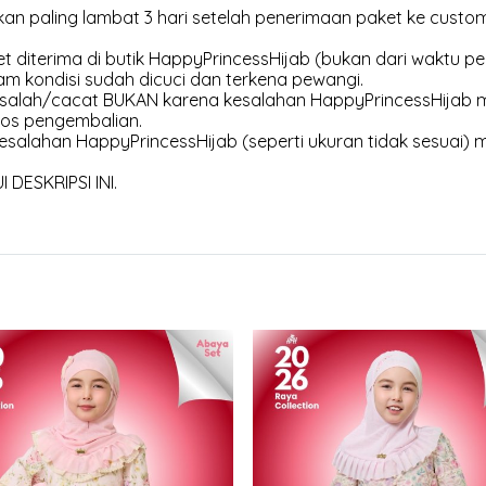
an paling lambat 3 hari setelah penerimaan paket ke customer
et diterima di butik HappyPrincessHijab (bukan dari waktu pen
am kondisi sudah dicuci dan terkena pewangi.
 salah/cacat BUKAN karena kesalahan HappyPrincessHijab m
os pengembalian.
esalahan HappyPrincessHijab (seperti ukuran tidak sesuai) 
DESKRIPSI INI.