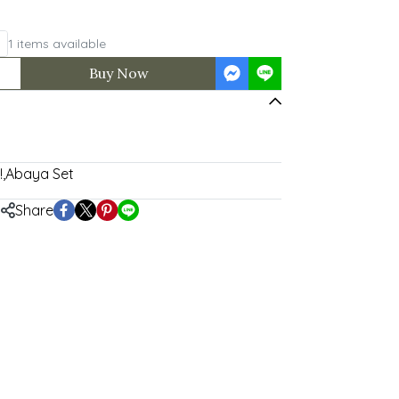
1 items available
Buy Now
!
,
Abaya Set
Share