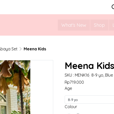
What's New
Shop
Abaya Set
Meena Kids
Meena Kid
SKU : MENK16
8-9 yo, Blue
Rp719.000
Age
8-9 yo
Colour