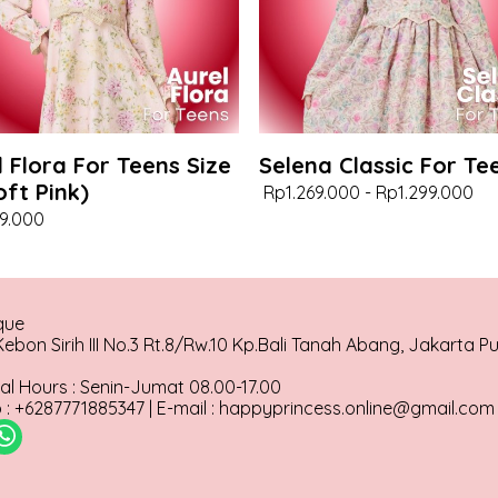
l Flora For Teens Size
Selena Classic For Te
oft Pink)
Rp1.269.000
-
Rp1.299.000
9.000
que
ebon Sirih III No.3 Rt.8/Rw.10 Kp.Bali Tanah Abang, Jakarta P
al Hours : Senin-Jumat 08.00-17.00
: +6287771885347 | E-mail : happyprincess.online@gmail.com