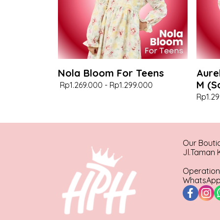
Nola Bloom For Teens
Aure
M (S
Rp1.269.000
-
Rp1.299.000
Rp1.29
Our Bouti
Jl.Taman K
Operation
WhatsApp 