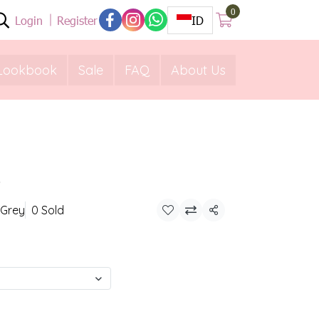
0
Login
Register
ID
Lookbook
Sale
FAQ
About Us
s
 Grey
0 Sold
Share