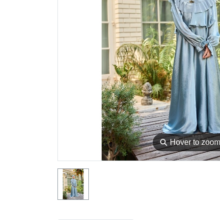
⚲
Hover to zoo