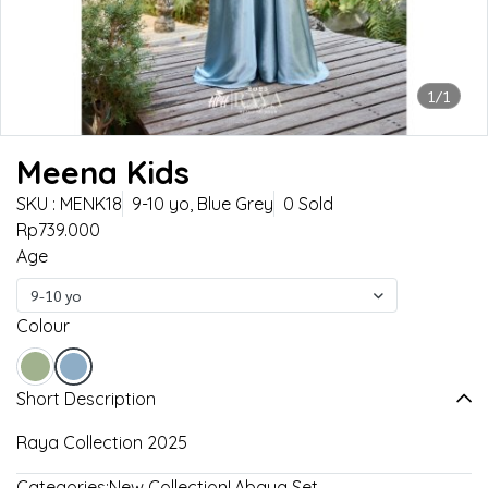
1/1
Meena Kids
SKU : MENK18
9-10 yo, Blue Grey
0 Sold
Rp739.000
Age
9-10 yo
Colour
Short Description
Raya Collection 2025
Categories:
New Collection!
,
Abaya Set