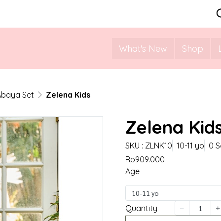
What's New
Shop
Abaya Set
Zelena Kids
Zelena Kid
SKU : ZLNK10
10-11 yo
0 S
Rp909.000
Age
10-11 yo
Quantity