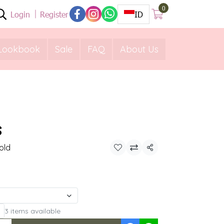
0
Login
Register
ID
Lookbook
Sale
FAQ
About Us
s
old
Share
3 items available