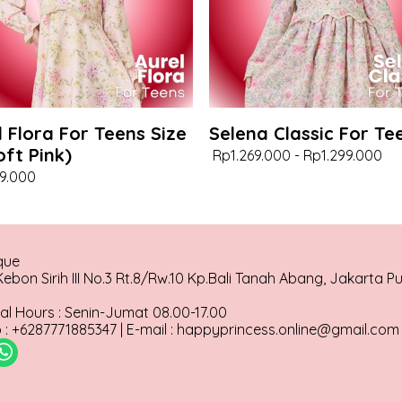
l Flora For Teens Size
Selena Classic For Te
oft Pink)
Rp1.269.000
-
Rp1.299.000
9.000
que
ebon Sirih III No.3 Rt.8/Rw.10 Kp.Bali Tanah Abang, Jakarta P
al Hours : Senin-Jumat 08.00-17.00
: +6287771885347 | E-mail : happyprincess.online@gmail.com