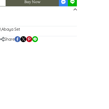
Buy Now
!
,
Abaya Set
Share