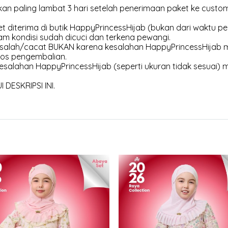
an paling lambat 3 hari setelah penerimaan paket ke customer
et diterima di butik HappyPrincessHijab (bukan dari waktu pen
am kondisi sudah dicuci dan terkena pewangi.
 salah/cacat BUKAN karena kesalahan HappyPrincessHijab m
os pengembalian.
esalahan HappyPrincessHijab (seperti ukuran tidak sesuai) 
DESKRIPSI INI.