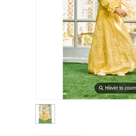
⚲
Hover to zoo