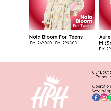
Nola Bloom For Teens
Aure
M (S
Rp1.269.000
-
Rp1.299.000
Rp1.29
Our Bouti
Jl.Taman K
Operation
WhatsApp 