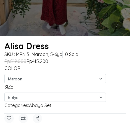
1/1
Alisa Dress
SKU : MRN 3
Maroon, 5-6yo
0 Sold
Rp519.000
Rp415.200
COLOR
Maroon
SIZE
5-6yo
Categories:
Abaya Set
Share