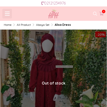
02121234976
0
Home
All Product
Abaya Set
Alisa Dress
-20%
Out of stock