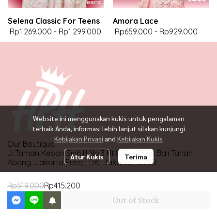
Selena Classic For Teens
Amora Lace
Rp1.269.000
-
Rp1.299.000
Rp659.000
-
Rp929.000
Website ini menggunakan kukis untuk pengalaman
terbaik Anda, informasi lebih lanjut silakan kunjungi
Kebijakan Privasi
and
Kebijakan Kukis
Our Boutique
Jl.Taman Kebon Sirih III No.3 Rt.8/Rw.10 Kp.Bali Tanah
Atur Kukis
Terima
Abang, Jakarta Pusat, DKI Jakarta, 10250
Operational Hours : Senin-Jumat 08.00-17.00
Rp519.000
Rp415.200
WhatsApp : +6287771885347 | E-mail :
happyprincess.online@gmail.com
Out of Stock