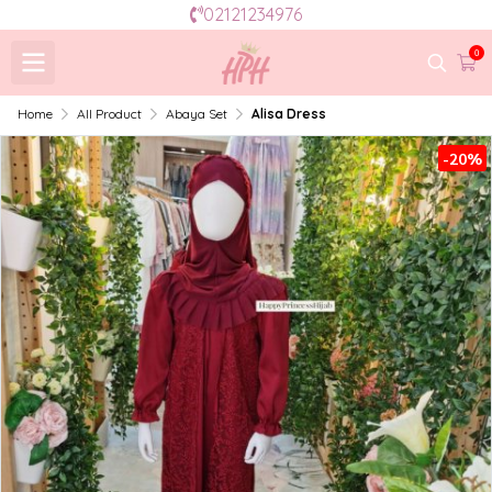
02121234976
0
Home
All Product
Abaya Set
Alisa Dress
-20%