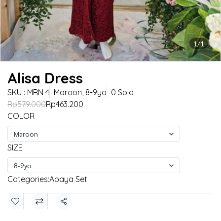
1/1
Alisa Dress
SKU : MRN 4
Maroon, 8-9yo
0 Sold
Rp579.000
Rp463.200
COLOR
Maroon
SIZE
8-9yo
Categories:
Abaya Set
Share