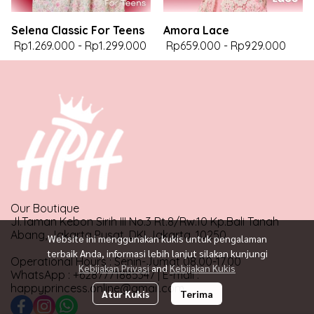
Selena Classic For Teens
Amora Lace
Rp1.269.000
-
Rp1.299.000
Rp659.000
-
Rp929.000
Our Boutique
Jl.Taman Kebon Sirih III No.3 Rt.8/Rw.10 Kp.Bali Tanah
Abang, Jakarta Pusat, DKI Jakarta, 10250
Website ini menggunakan kukis untuk pengalaman
terbaik Anda, informasi lebih lanjut silakan kunjungi
Operational Hours : Senin-Jumat 08.00-17.00
Kebijakan Privasi
and
Kebijakan Kukis
WhatsApp : +6287771885347 | E-mail :
happyprincess.online@gmail.com
Atur Kukis
Terima