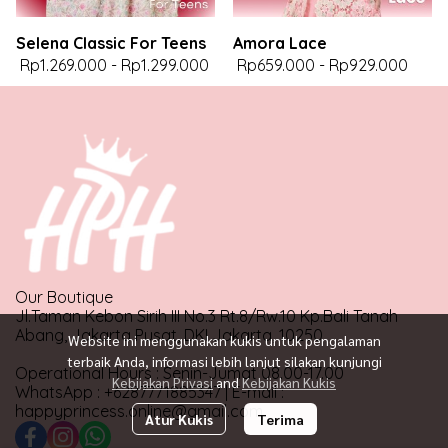
Selena Classic For Teens
Amora Lace
Rp1.269.000
-
Rp1.299.000
Rp659.000
-
Rp929.000
Our Boutique
Jl.Taman Kebon Sirih III No.3 Rt.8/Rw.10 Kp.Bali Tanah
Abang, Jakarta Pusat, DKI Jakarta, 10250
Website ini menggunakan kukis untuk pengalaman
terbaik Anda, informasi lebih lanjut silakan kunjungi
Operational Hours : Senin-Jumat 08.00-17.00
Kebijakan Privasi
and
Kebijakan Kukis
WhatsApp : +6287771885347 | E-mail :
happyprincess.online@gmail.com
Atur Kukis
Terima