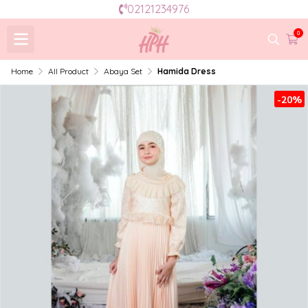
02121234976
0
Home
All Product
Abaya Set
Hamida Dress
-20%