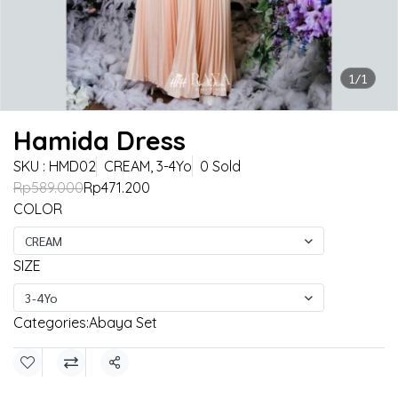
1/1
Hamida Dress
SKU : HMD02
CREAM, 3-4Yo
0 Sold
Rp589.000
Rp471.200
COLOR
CREAM
SIZE
3-4Yo
Categories:
Abaya Set
Share