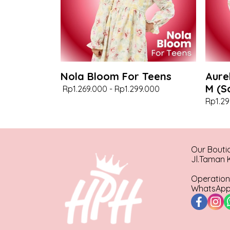
Nola Bloom For Teens
Aure
M (S
Rp1.269.000
-
Rp1.299.000
Rp1.29
Our Bouti
Jl.Taman K
Operation
WhatsApp 