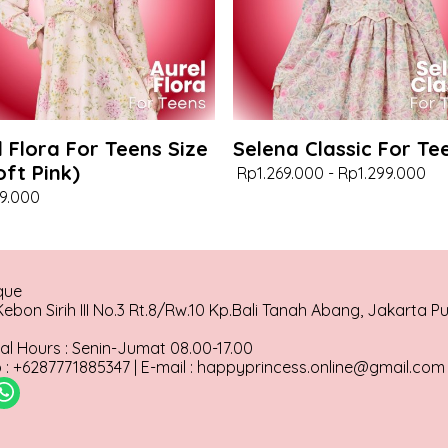
l Flora For Teens Size
Selena Classic For Te
oft Pink)
Rp1.269.000
-
Rp1.299.000
9.000
que
ebon Sirih III No.3 Rt.8/Rw.10 Kp.Bali Tanah Abang, Jakarta P
al Hours : Senin-Jumat 08.00-17.00
: +6287771885347 | E-mail : happyprincess.online@gmail.com