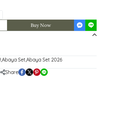
Buy Now
!
,
Abaya Set
,
Abaya Set 2026
Share