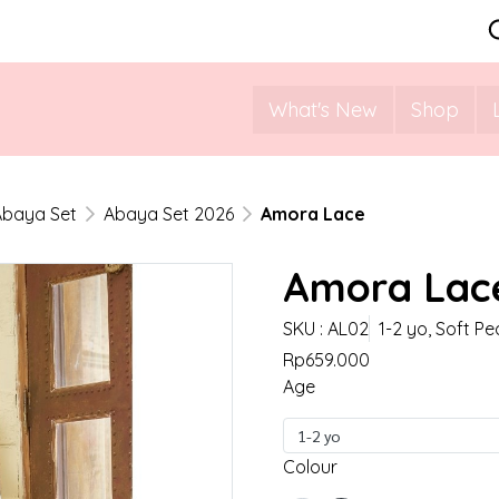
What's New
Shop
Abaya Set
Abaya Set 2026
Amora Lace
Amora Lac
SKU : AL02
1-2 yo, Soft P
Rp659.000
Age
1-2 yo
Colour