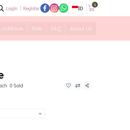
0
Login
Register
ID
Lookbook
Sale
FAQ
About Us
e
each
0 Sold
Share