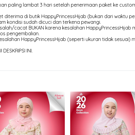
an paling lambat 3 hari setelah penerimaan paket ke customer
et diterima di butik HappyPrincessHijab (bukan dari waktu pen
am kondisi sudah dicuci dan terkena pewangi.
 salah/cacat BUKAN karena kesalahan HappyPrincessHijab m
os pengembalian.
esalahan HappyPrincessHijab (seperti ukuran tidak sesuai) 
DESKRIPSI INI.