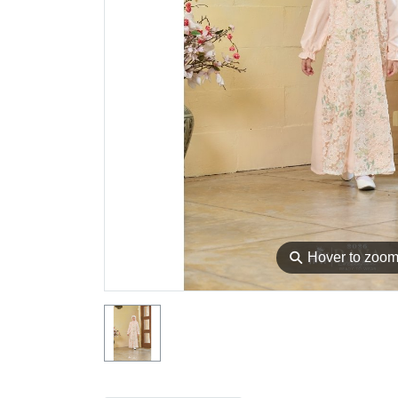
⚲
Hover to zoo