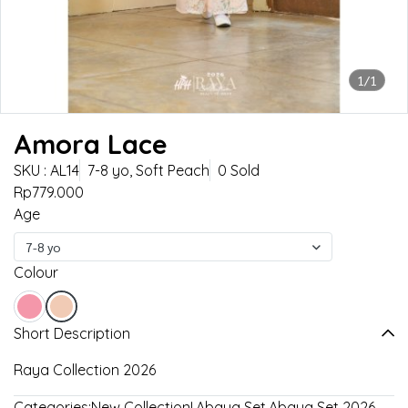
1/1
Amora Lace
SKU : AL14
7-8 yo, Soft Peach
0 Sold
Rp779.000
Age
7-8 yo
Colour
Short Description
Raya Collection 2026
Categories:
New Collection!
,
Abaya Set
,
Abaya Set 2026