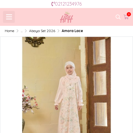
02121234976
0
Home
...
Abaya Set 2026
Amora Lace