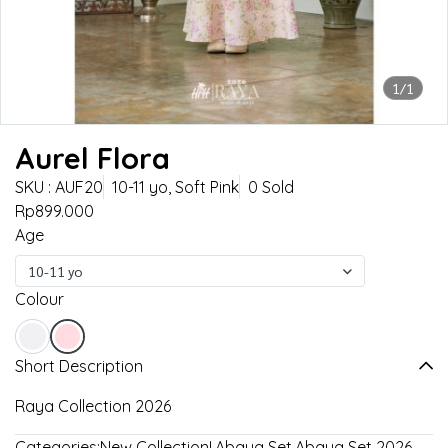
1/1
Aurel Flora
SKU : AUF20
10-11 yo, Soft Pink
0 Sold
Rp899.000
Age
10-11 yo
Colour
Short Description
Raya Collection 2026
Categories:
New Collection!
,
Abaya Set
,
Abaya Set 2026