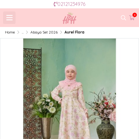
02121234976
0
Home
...
Abaya Set 2026
Aurel Flora