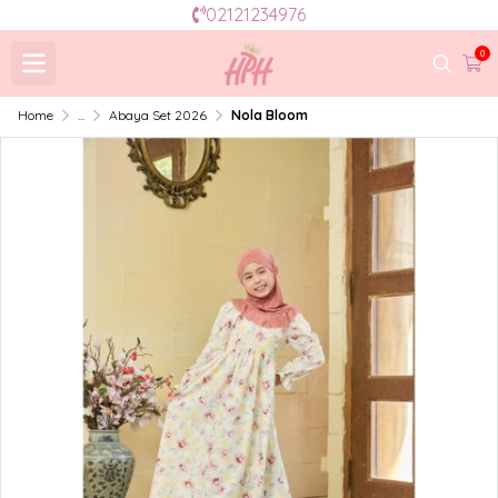
02121234976
0
Home
...
Abaya Set 2026
Nola Bloom