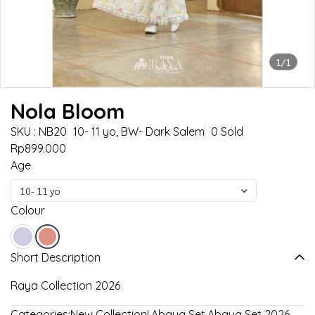
1/1
Nola Bloom
SKU : NB20
10- 11 yo, BW- Dark Salem
0 Sold
Rp899.000
Age
10- 11 yo
Colour
Short Description
Raya Collection 2026
Categories:
New Collection!
,
Abaya Set
,
Abaya Set 2026