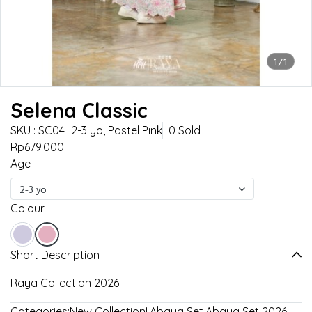
1/1
Selena Classic
SKU : SC04
2-3 yo, Pastel Pink
0 Sold
Rp679.000
Age
2-3 yo
Colour
Short Description
Raya Collection 2026
Categories:
New Collection!
,
Abaya Set
,
Abaya Set 2026