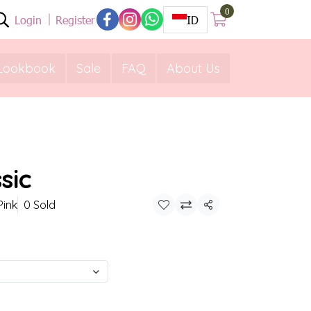
0
Login
Register
ID
Lookbook
Sale
FAQ
About Us
sic
Pink
0 Sold
Share