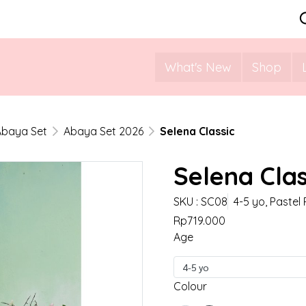
What's New
Shop
Abaya Set
Abaya Set 2026
Selena Classic
Selena Clas
SKU : SC08
4-5 yo, Pastel 
Rp719.000
Age
4-5 yo
Colour