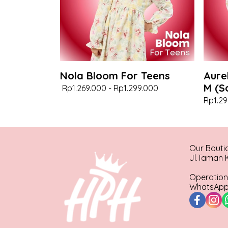
Nola Bloom For Teens
Aure
M (S
Rp1.269.000
-
Rp1.299.000
Rp1.29
Our Bouti
Jl.Taman K
Operation
WhatsApp 