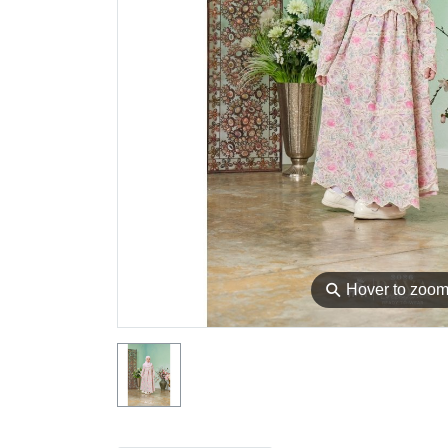
⚲
Hover to zoo