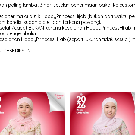
an paling lambat 3 hari setelah penerimaan paket ke customer
et diterima di butik HappyPrincessHijab (bukan dari waktu pen
am kondisi sudah dicuci dan terkena pewangi.
 salah/cacat BUKAN karena kesalahan HappyPrincessHijab m
os pengembalian.
esalahan HappyPrincessHijab (seperti ukuran tidak sesuai) 
DESKRIPSI INI.