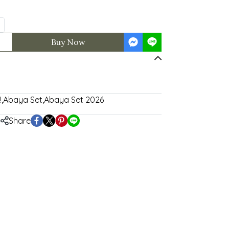
Buy Now
!
,
Abaya Set
,
Abaya Set 2026
Share