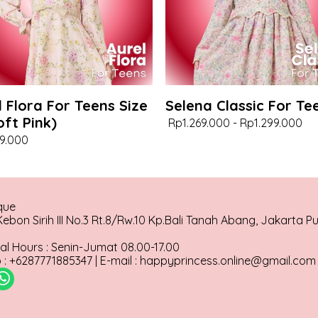
l Flora For Teens Size
Selena Classic For Te
oft Pink)
Rp1.269.000
-
Rp1.299.000
9.000
que
ebon Sirih III No.3 Rt.8/Rw.10 Kp.Bali Tanah Abang, Jakarta P
al Hours : Senin-Jumat 08.00-17.00
: +6287771885347 | E-mail : happyprincess.online@gmail.com