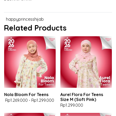
happyprincesshijab
Related Products
Nola Bloom For Teens
Aurel Flora For Teens
Size M (Soft Pink)
Rp1.269.000
-
Rp1.299.000
Rp1.299.000