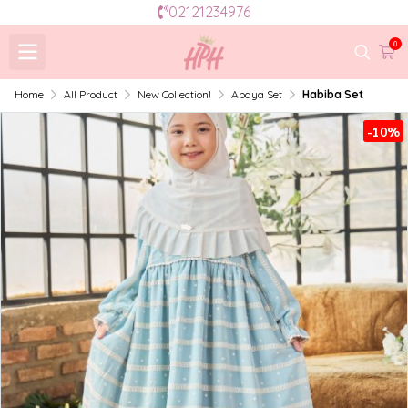
02121234976
0
Home
All Product
New Collection!
Abaya Set
Habiba Set
-10%