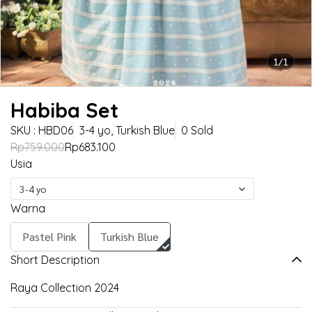
1/1
Habiba Set
SKU : HBD06
3-4 yo, Turkish Blue
0 Sold
Rp759.000
Rp683.100
Usia
3-4 yo
Warna
Pastel Pink
Turkish Blue
Short Description
Raya Collection 2024